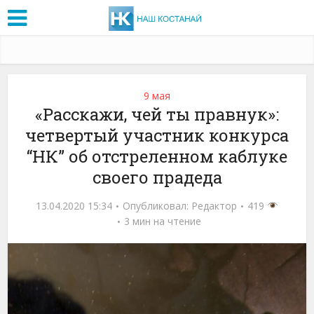
9 мая
«Расскажи, чей ты правнук»:
четвертый участник конкурса
“НК” об отстреленном каблуке
своего прадеда
13.04.2020 15:34
Опубликовал:
Редактор
419
3 мин на чтение