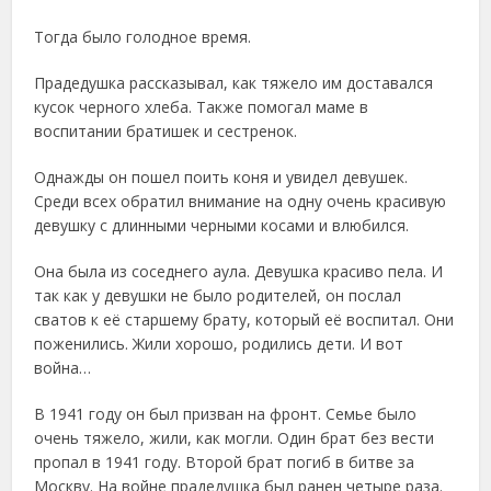
Тогда было голодное время.
Прадедушка рассказывал, как тяжело им доставался
кусок черного хлеба. Также помогал маме в
воспитании братишек и сестренок.
Однажды он пошел поить коня и увидел девушек.
Среди всех обратил внимание на одну очень красивую
девушку с длинными черными косами и влюбился.
Она была из соседнего аула. Девушка красиво пела. И
так как у девушки не было родителей, он послал
сватов к её старшему брату, который её воспитал. Они
поженились. Жили хорошо, родились дети. И вот
война…
В 1941 году он был призван на фронт. Семье было
очень тяжело, жили, как могли. Один брат без вести
пропал в 1941 году. Второй брат погиб в битве за
Москву. На войне прадедушка был ранен четыре раза.