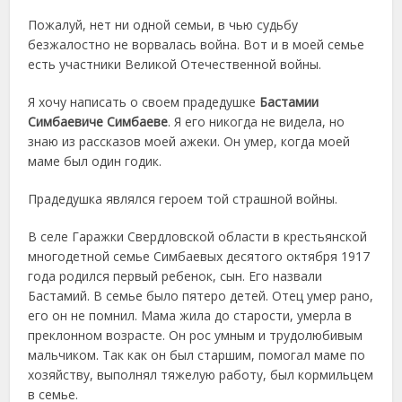
Пожалуй, нет ни одной семьи, в чью судьбу
безжалостно не ворвалась война. Вот и в моей семье
есть участники Великой Отечественной войны.
Я хочу написать о своем прадедушке
Бастамии
Симбаевиче Симбаеве
. Я его никогда не видела, но
знаю из рассказов моей ажеки. Он умер, когда моей
маме был один годик.
Прадедушка являлся героем той страшной войны.
В селе Гаражки Свердловской области в крестьянской
многодетной семье Симбаевых десятого октября 1917
года родился первый ребенок, сын. Его назвали
Бастамий. В семье было пятеро детей. Отец умер рано,
его он не помнил. Мама жила до старости, умерла в
преклонном возрасте. Он рос умным и трудолюбивым
мальчиком. Так как он был старшим, помогал маме по
хозяйству, выполнял тяжелую работу, был кормильцем
в семье.