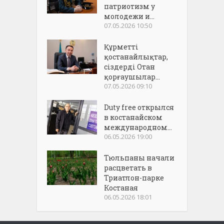
патриотизм у
молодежи и...
07.05.2026 10:50
Құрметті
қостанайлықтар,
сіздерді Отан
қорғаушылар...
07.05.2026 09:10
Duty free открылся
в костанайском
международном...
06.05.2026 19:00
Тюльпаны начали
расцветать в
Триатлон-парке
Костаная
06.05.2026 18:01