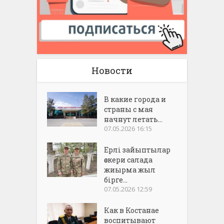
Новости
В какие города и
страны с мая
начнут летать...
07.05.2026 16:15
Ерлі зайыптылар
әскери салада
жиырма жыл
бірге...
07.05.2026 12:59
Как в Костанае
воспитывают