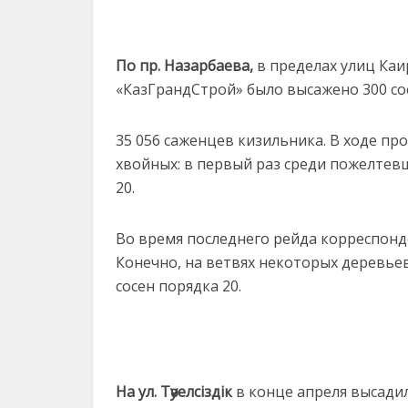
По пр. Назарбаева,
в пределах улиц Ка
«КазГрандСтрой» было высажено 300 со
35 056 саженцев кизильника. В ходе п
хвойных: в первый раз среди пожелтевш
20.
Во время последнего рейда корреспонде
Конечно, на ветвях некоторых деревье
сосен порядка 20.
На ул. Тәуелсіздік
в конце апреля высадил