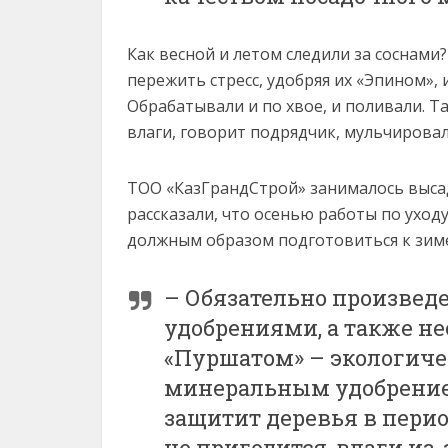
Как весной и летом следили за соснами
пережить стресс, удобряя их «Эпином»
Обрабатывали и по хвое, и поливали. Т
влаги, говорит подрядчик, мульчировал
ТОО «КазГрандСтрой» занималось высад
рассказали, что осенью работы по уход
должным образом подготовиться к зим
– Обязательно произве
удобрениями, а также н
«Пуршатом» – экологич
минеральным удобрение
защитит деревья в пери
не пригодится, влаги из