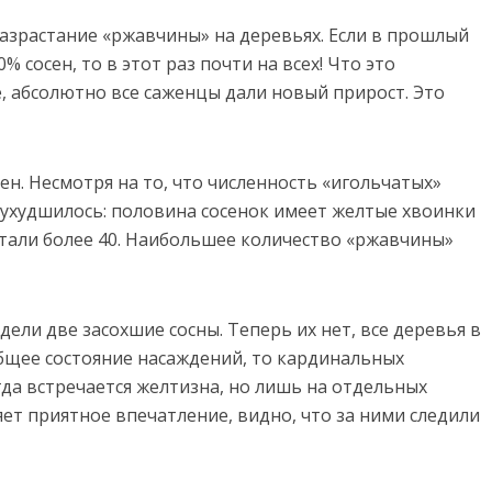
разрастание «ржавчины» на деревьях. Если в прошлый
 сосен, то в этот раз почти на всех! Что это
е, абсолютно все саженцы дали новый прирост. Это
сен. Несмотря на то, что численность «игольчатых»
 ухудшилось: половина сосенок имеет желтые хвоинки
итали более 40. Наибольшее количество «ржавчины»
ели две засохшие сосны. Теперь их нет, все деревья в
общее состояние насаждений, то кардинальных
гда встречается желтизна, но лишь на отдельных
яет приятное впечатление, видно, что за ними следили