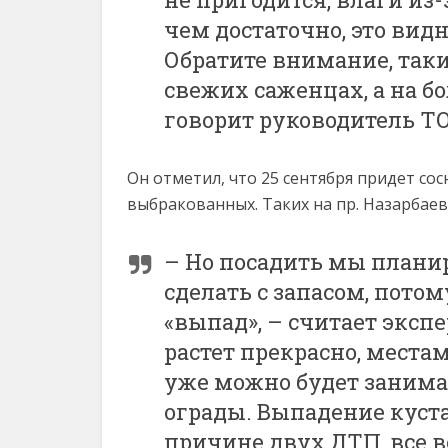
чем достаточно, это вид
Обратите внимание, таки
свежих саженцах, а на б
говорит руководитель Т
Он отметил, что 25 сентября придет сос
выбракованных. Таких на пр. Назарбаев
– Но посадить мы планир
сделать с запасом, пото
«выпад», – считает экспе
растет прекрасно, места
уже можно будет заним
ограды. Выпадение куст
причине двух ДТП, все в