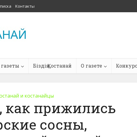
писка
Контакты
 газеты
Біздің Қостанай
О газете
Конкур
останай и костанайцы
, как прижились
ские сосны,