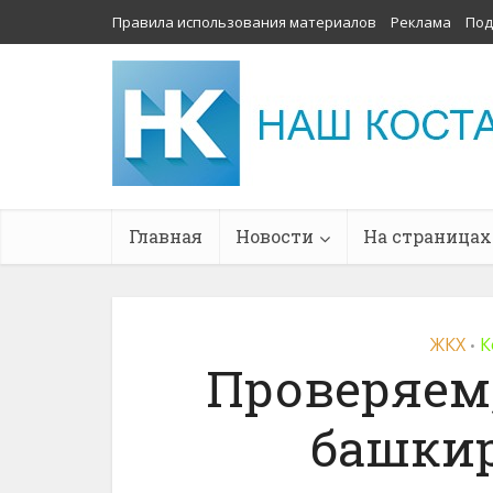
Правила использования материалов
Реклама
Под
Главная
Новости
На страницах
ЖКХ
К
•
Проверяем
башкир