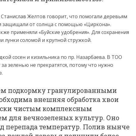
? Станислав Желтов говорит, что помогали деревьям
, и защищали от солнца с помощью «Циркона».
акже применяли «Буйские удобрения». Для сохранения
и лунки соломой и крупной стружкой.
кой сосен и кизильника по пр. Назарбаева. В ТОО
у за зеленью не прекратятся, потому что нужно
е.
дем подкормку гранулированными
еобходима внешняя обработка хвои
ески чистым комплексным
м для вечнозеленых культур. Оно
од перепада температур. Полив нынче
-за дождей деревья получили более