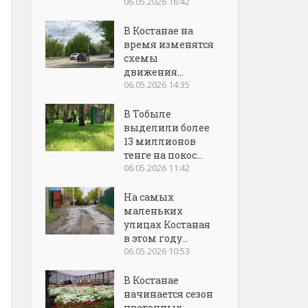
06.05.2026 16:42
В Костанае на
время изменятся
схемы
движения...
06.05.2026 14:35
В Тобыле
выделили более
13 миллионов
тенге на покос...
06.05.2026 11:42
На самых
маленьких
улицах Костаная
в этом году...
06.05.2026 10:53
В Костанае
начинается сезон
цветочных