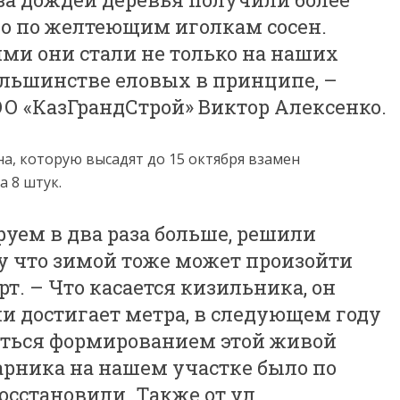
но по желтеющим иголкам сосен.
ми они стали не только на наших
ольшинстве еловых в принципе, –
ОО «КазГрандСтрой» Виктор Алексенко.
на, которую высадят до 15 октября взамен
а 8 штук.
уем в два раза больше, решили
му что зимой тоже может произойти
рт. – Что касается кизильника, он
ми достигает метра, в следующем году
аться формированием этой живой
арника на нашем участке было по
осстановили. Также от ул.