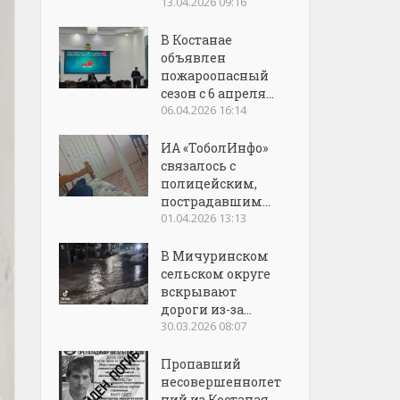
13.04.2026 09:16
В Костанае
объявлен
пожароопасный
сезон с 6 апреля...
06.04.2026 16:14
ИА «ТоболИнфо»
связалось с
полицейским,
пострадавшим...
01.04.2026 13:13
В Мичуринском
сельском округе
вскрывают
дороги из-за...
30.03.2026 08:07
Пропавший
несовершеннолет
ний из Костаная