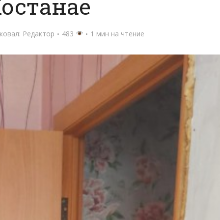
Костанае
ковал:
Редактор
483
1 мин на чтение