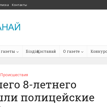
писка
Контакты
 газеты
Біздің Қостанай
О газете
Конкур
Проиcшествия
его 8-летнего
шли полицейские