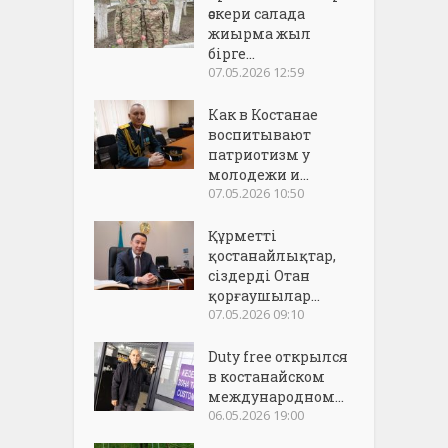
әскери салада
жиырма жыл
бірге...
07.05.2026 12:59
Как в Костанае
воспитывают
патриотизм у
молодежи и...
07.05.2026 10:50
Құрметті
қостанайлықтар,
сіздерді Отан
қорғаушылар...
07.05.2026 09:10
Duty free открылся
в костанайском
международном...
06.05.2026 19:00