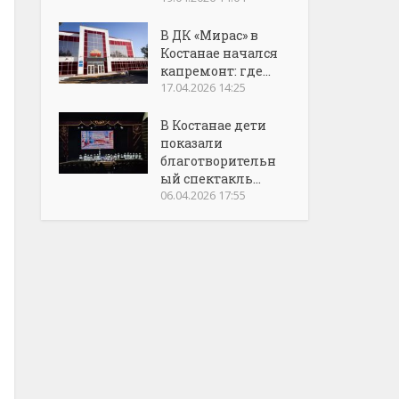
В ДК «Мирас» в
Костанае начался
капремонт: где...
17.04.2026 14:25
В Костанае дети
показали
благотворительн
ый спектакль...
06.04.2026 17:55