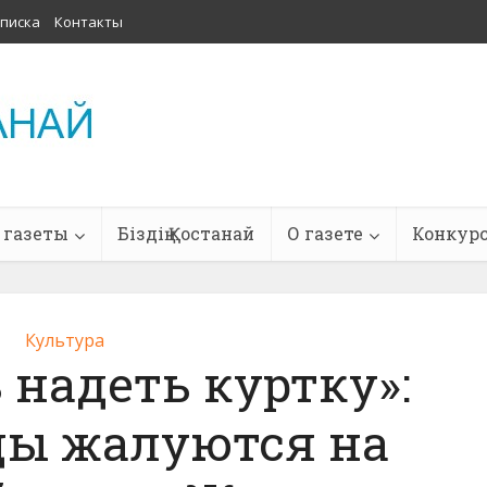
писка
Контакты
 газеты
Біздің Қостанай
О газете
Конкур
Культура
надеть куртку»:
цы жалуются на