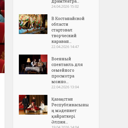
драмтеатра...
24.04.2026 15:02
В Костанайской
области
стартовал
творческий
караван...
22.04.2026 14:47
Военный
спектакль для
семейного
просмотра
можно...
22.04.2026 13:04
Қазақстан
Республикасыны
ң мәдениет
қайраткері
Әлпия...
19.04.2026 14:04