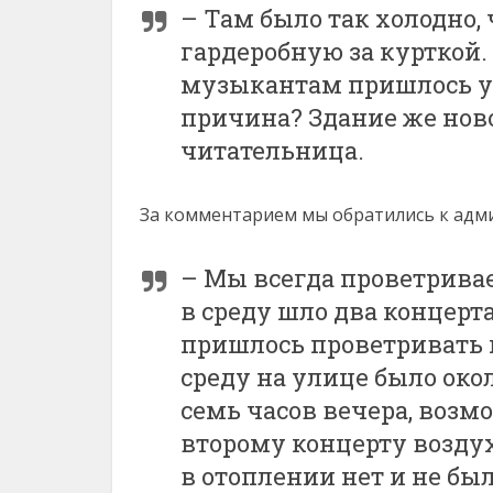
– Там было так холодно,
гардеробную за курткой.
музыкантам пришлось ут
причина? Здание же ново
читательница.
За комментарием мы обратились к адм
– Мы всегда проветривае
в среду шло два концерта 
пришлось проветривать п
среду на улице было окол
семь часов вечера, возм
второму концерту возду
в отоплении нет и не бы