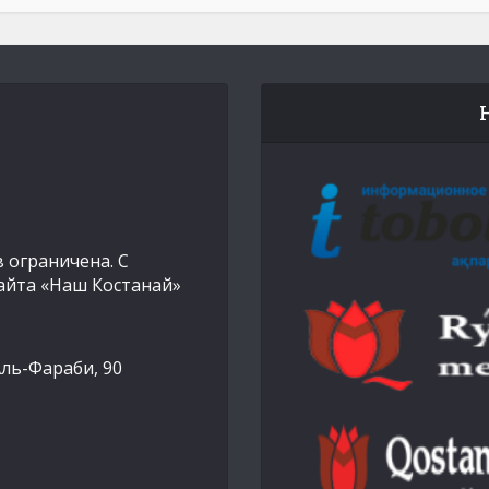
 ограничена. С
айта «Наш Костанай»
Аль-Фараби, 90