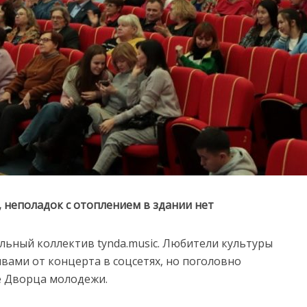
неполадок с отоплением в здании нет
альный коллектив tynda.music. Любители культуры
ами от концерта в соцсетях, но поголовно
е Дворца молодежи.