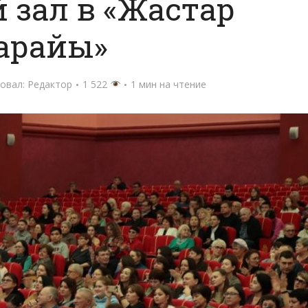
 зал в «Жастар
арайы»
овал:
Редактор
1 522
1 мин на чтение