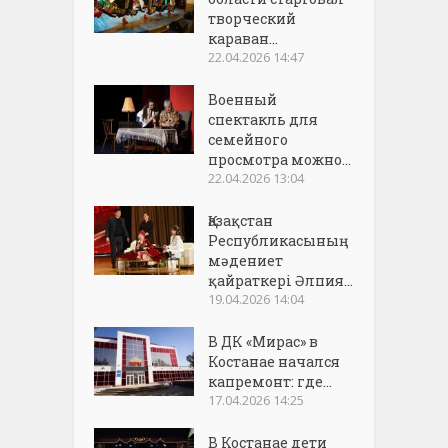
творческий
караван...
22.04.2026 14:47
Военный
спектакль для
семейного
просмотра можно...
22.04.2026 13:04
Қазақстан
Республикасының
мәдениет
қайраткері Әлпия...
19.04.2026 14:04
В ДК «Мирас» в
Костанае начался
капремонт: где...
17.04.2026 14:25
В Костанае дети