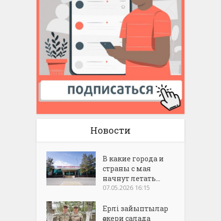
Новости
В какие города и
страны с мая
начнут летать...
07.05.2026 16:15
Ерлі зайыптылар
әскери салада