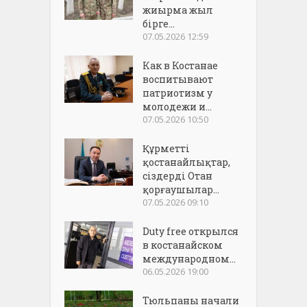
жиырма жыл
бірге...
07.05.2026 12:59
Как в Костанае
воспитывают
патриотизм у
молодежи и...
07.05.2026 10:50
Құрметті
қостанайлықтар,
сіздерді Отан
қорғаушылар...
07.05.2026 09:10
Duty free открылся
в костанайском
международном...
06.05.2026 19:00
Тюльпаны начали