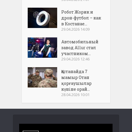
Робот Жорик и
дрон-футбол – как
в Костанае...
29.04.2026 14:09
Автомобильный
завод Allur стал
участником...
29.04.2026 12:46
Қостанайда 7
мамыр Отан
қорғаушылар
күніне орай...
28.04.2026 10:01