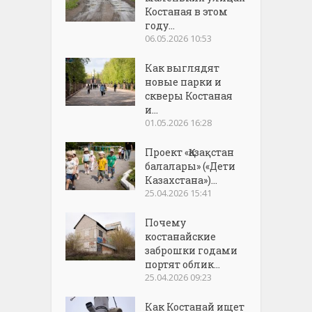
Костаная в этом
году...
06.05.2026 10:53
Как выглядят
новые парки и
скверы Костаная
и...
01.05.2026 16:28
Проект «Қазақстан
балалары» («Дети
Казахстана»)...
25.04.2026 15:41
Почему
костанайские
заброшки годами
портят облик...
25.04.2026 09:23
Как Костанай ищет