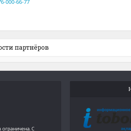
76-000-66-77
ости партнёров
 ограничена. С