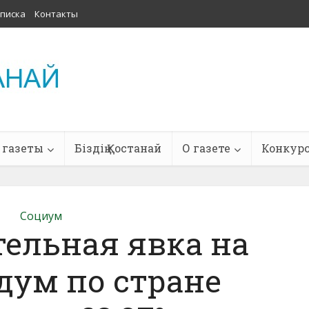
писка
Контакты
 газеты
Біздің Қостанай
О газете
Конкур
Социум
ельная явка на
дум по стране