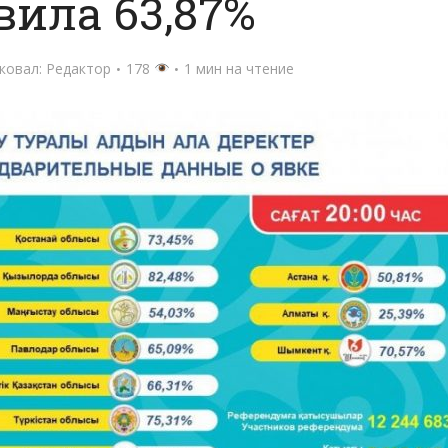
вила 63,87%
ковал:
Редактор
178
1 мин на чтение