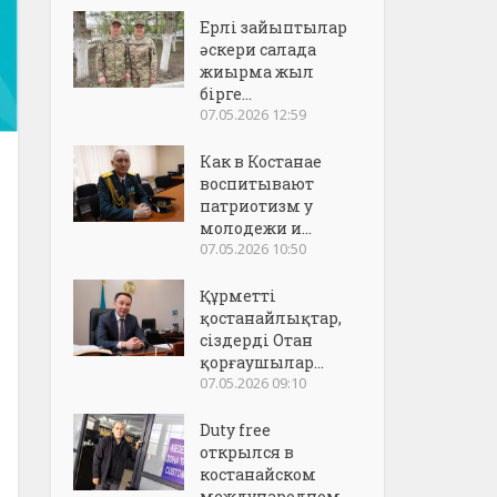
Ерлі зайыптылар
әскери салада
жиырма жыл
бірге...
07.05.2026 12:59
Как в Костанае
воспитывают
патриотизм у
молодежи и...
07.05.2026 10:50
Құрметті
қостанайлықтар,
сіздерді Отан
қорғаушылар...
07.05.2026 09:10
Duty free
открылся в
костанайском
международном..