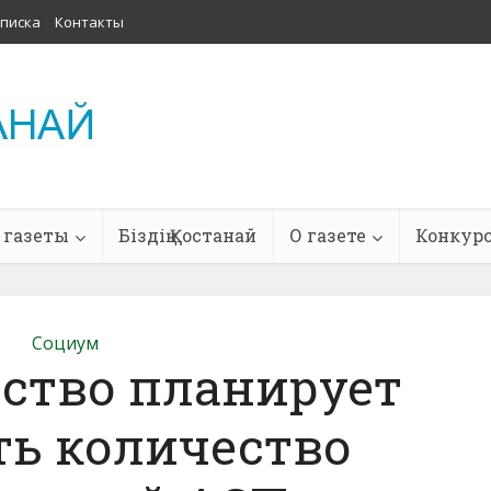
писка
Контакты
 газеты
Біздің Қостанай
О газете
Конкур
Социум
ство планирует
ть количество