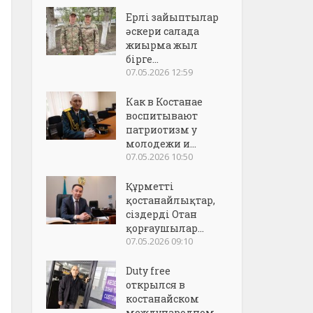
Ерлі зайыптылар
әскери салада
жиырма жыл
бірге...
07.05.2026 12:59
Как в Костанае
воспитывают
патриотизм у
молодежи и...
07.05.2026 10:50
Құрметті
қостанайлықтар,
сіздерді Отан
қорғаушылар...
07.05.2026 09:10
Duty free
открылся в
костанайском
международном..