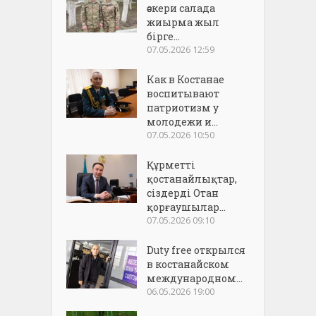
әскери салада
жиырма жыл
бірге...
07.05.2026 12:59
Как в Костанае
воспитывают
патриотизм у
молодежи и...
07.05.2026 10:50
Құрметті
қостанайлықтар,
сіздерді Отан
қорғаушылар...
07.05.2026 09:10
Duty free открылся
в костанайском
международном...
06.05.2026 19:00