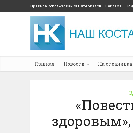
Правила использования материалов
Реклама
Под
Главная
Новости
На страницах
З
«Повест
здоровым»,