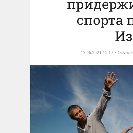
придержи
спорта 
Из
13.06.2021 15:17
Опубли