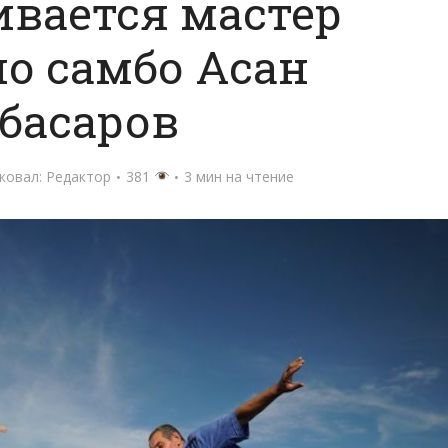
вается мастер
по самбо Асан
басаров
ковал:
Редактор
381
3 мин на чтение