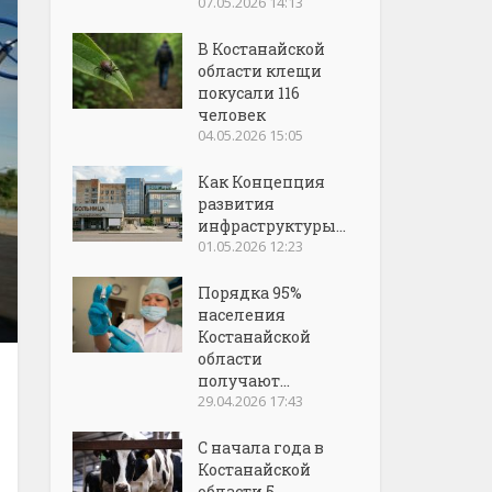
07.05.2026 14:13
В Костанайской
области клещи
покусали 116
человек
04.05.2026 15:05
Как Концепция
развития
инфраструктуры...
01.05.2026 12:23
Порядка 95%
населения
Костанайской
области
получают...
29.04.2026 17:43
С начала года в
Костанайской
области 5