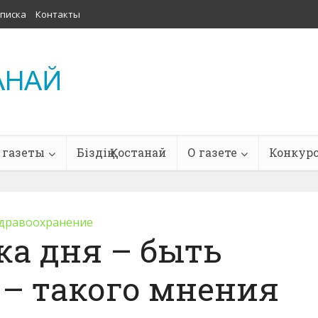
писка
Контакты
 газеты
Біздің Қостанай
О газете
Конкур
дравоохранение
ка дня – быть
 – такого мнения