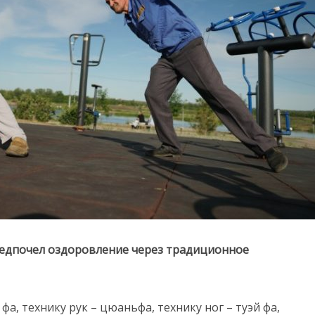
редпочел оздоровление через традиционное
фа, технику рук – цюаньфа, технику ног – туэй фа,