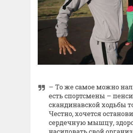
– То же самое можно нала
есть спортсмены – пенс
скандинавской ходьбы то
Честно, хочется останови
сердечную мышцу, здоро
насиловать свой организм