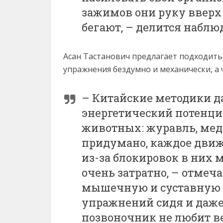
зажимов они руку вверх 
бегают, – делится набл
Асан Тастанович предлагает подходить
упражнения бездумно и механически, а 
– Китайские методики да
энергетический потенци
животных: журавль, медве
придумано, каждое движ
из-за блокировок в них 
очень затратно, – отмеч
мышечную и суставную г
упражнений сидя и даже 
позвоночник не любит в