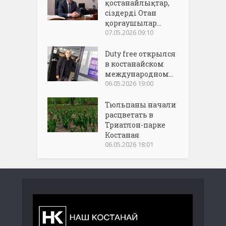
қостанайлықтар,
сіздерді Отан
қорғаушылар...
07.05.2026 09:10
Duty free открылся
в костанайском
международном...
06.05.2026 19:00
Тюльпаны начали
расцветать в
Триатлон-парке
Костаная
06.05.2026 18:01