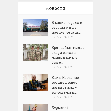
Новости
В какие города и
страны с мая
начнут летать...
07.05.2026 16:15
Ерлі зайыптылар
әскери салада
жиырма жыл
бірге...
07.05.2026 12:59
Как в Костанае
воспитывают
патриотизм у
молодежи и...
07.05.2026 10:50
Құрметті