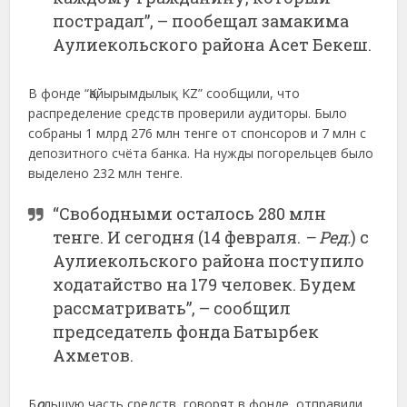
пострадал”, – пообещал замакима
Аулиекольского района Асет Бекеш.
В фонде “Қайырымдылық KZ” сообщили, что
распределение средств проверили аудиторы. Было
собраны 1 млрд 276 млн тенге от спонсоров и 7 млн с
депозитного счёта банка. На нужды погорельцев было
выделено 232 млн тенге.
“Свободными осталось 280 млн
тенге. И сегодня (14 февраля.
– Ред.
) с
Аулиекольского района поступило
ходатайство на 179 человек. Будем
рассматривать”, – сообщил
председатель фонда Батырбек
Ахметов.
Б
о
льшую часть средств, говорят в фонде, отправили