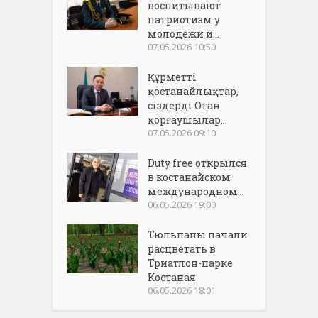
воспитывают
патриотизм у
молодежи и...
07.05.2026 10:50
Құрметті
қостанайлықтар,
сіздерді Отан
қорғаушылар...
07.05.2026 09:10
Duty free открылся
в костанайском
международном...
06.05.2026 19:00
Тюльпаны начали
расцветать в
Триатлон-парке
Костаная
06.05.2026 18:01