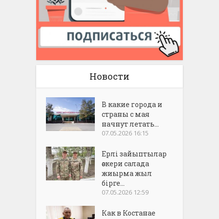
Новости
В какие города и
страны с мая
начнут летать...
07.05.2026 16:15
Ерлі зайыптылар
әскери салада
жиырма жыл
бірге...
07.05.2026 12:59
Как в Костанае