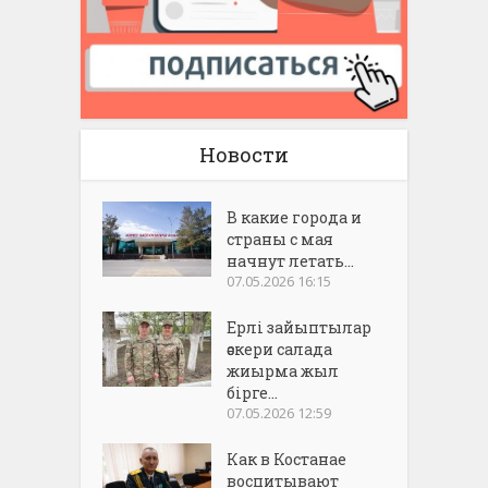
Новости
В какие города и
страны с мая
начнут летать...
07.05.2026 16:15
Ерлі зайыптылар
әскери салада
жиырма жыл
бірге...
07.05.2026 12:59
Как в Костанае
воспитывают