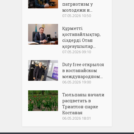
патриотизм у
молодежи и...
07.05.2026 10:50
Құрметті
қостанайлықтар,
сіздерді Отан
қорғаушылар...
07.05.2026 09:10
Duty free открылся
в костанайском
международном...
06.05.2026 19:00
Тюльпаны начали
расцветать в
Триатлон-парке
Костаная
06.05.2026 18:01