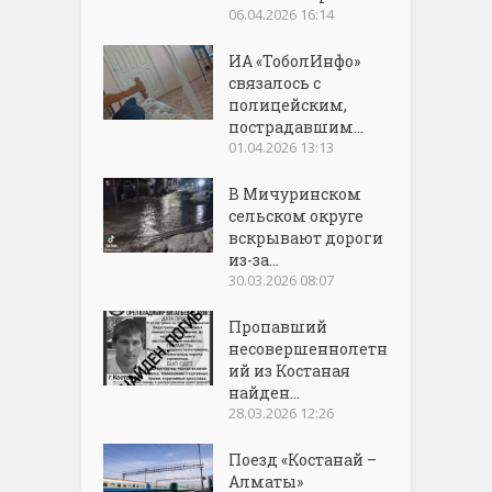
06.04.2026 16:14
ИА «ТоболИнфо»
связалось с
полицейским,
пострадавшим...
01.04.2026 13:13
В Мичуринском
сельском округе
вскрывают дороги
из-за...
30.03.2026 08:07
Пропавший
несовершеннолетн
ий из Костаная
найден...
28.03.2026 12:26
Поезд «Костанай –
Алматы»