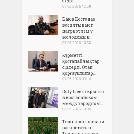
бірге...
07.05.2026 12:59
Как в Костанае
воспитывают
патриотизм у
молодежи и...
07.05.2026 10:50
Құрметті
қостанайлықтар,
сіздерді Отан
қорғаушылар...
07.05.2026 09:10
Duty free открылся
в костанайском
международном...
06.05.2026 19:00
Тюльпаны начали
расцветать в
Триатлон-парке