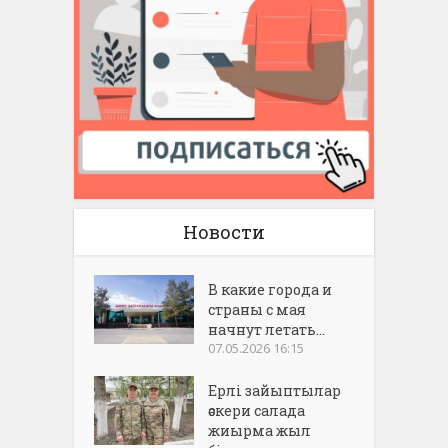
Новости
В какие города и
страны с мая
начнут летать...
07.05.2026 16:15
Ерлі зайыптылар
әскери салада
жиырма жыл