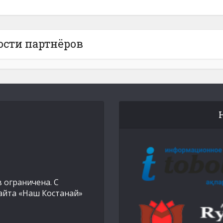
ости партнёров
 ограничена. С
айта «Наш Костанай»