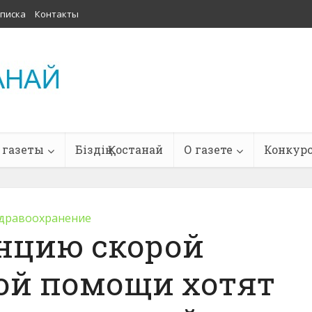
писка
Контакты
 газеты
Біздің Қостанай
О газете
Конкур
дравоохранение
нцию скорой
ой помощи хотят