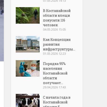
07.05.2026 14:13
В Костанайской
области клещи
покусали 116
человек
04.05.2026 15:05
Как Концепция
развития
инфраструктуры...
01.05.2026 12:23
Порядка 95%
населения
Костанайской
области
получают...
29.04.2026 17:43
С начала года в
Костанайской
области 5