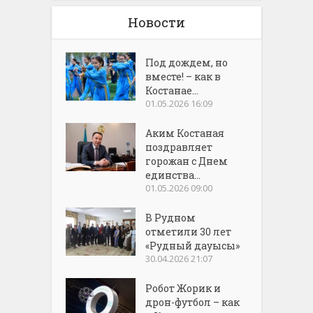
Новости
Под дождем, но
вместе! – как в
Костанае...
01.05.2026 16:09
Аким Костаная
поздравляет
горожан с Днем
единства...
01.05.2026 09:00
В Рудном
отметили 30 лет
«Рудный дауысы»
30.04.2026 21:07
Робот Жорик и
дрон-футбол – как