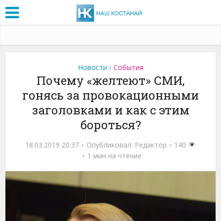
Новости
События
•
Почему «желтеют» СМИ,
гонясь за провокационными
заголовками и как с этим
бороться?
18.03.2019 20:37
Опубликовал:
Редактор
140
1 мин на чтение