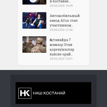
в Костанае...
29.04.2026 14:09
Автомобильный
завод Allur стал
участником...
29.04.2026 12:46
Қостанайда 7
мамыр Отан
қорғаушылар
күніне орай...
28.04.2026 10:01