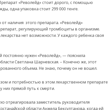
 Препарат «Револейд» стоит дорого, с помощью
ды, одна упаковка стоит 299 000 тенге.
 от наличия этого препарата. «Револейд»
препарат, регулирующий тромбоциты в организме.
лекарства нет возможности. У каждого ребенка своя
ей постоянно нужен «Револейд», — пояснила
бласти Светлана Шарневская. – Конечно же, этот
рованного объема. Не знаю, почему он не вошел.
нозом и потребностью в этом лекарственном препарате
 у них прямой путь к смерти.
сухо отреагировала заместитель руководителя
останайской области Анжела Бексултанова, когда ей