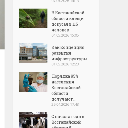
07.05.2026 14:13
В Костанайской
области клещи
покусали 116
человек
04.05.2026 15:05
Как Концепция
развития
инфраструктуры...
01.05.2026 12:23
Порядка 95%
населения
Костанайской
области
получают...
29.04.2026 17:43
С начала года в
Костанайской
области 5