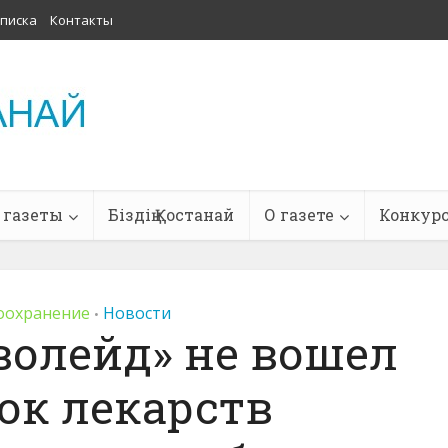
писка
Контакты
 газеты
Біздің Қостанай
О газете
Конкур
оохранение
Новости
•
волейд» не вошел
ок лекарств