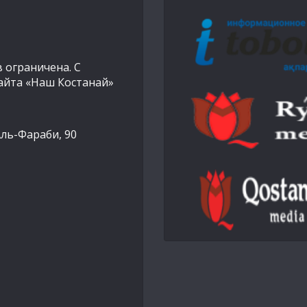
 ограничена. С
айта «Наш Костанай»
Аль-Фараби, 90