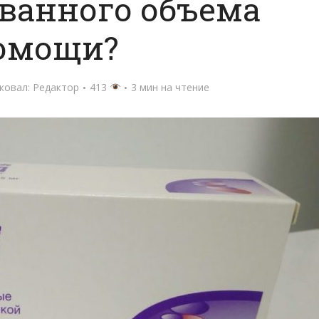
ванного объема
омощи?
ковал:
Редактор
413
3 мин на чтение