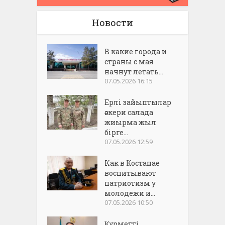
Новости
В какие города и
страны с мая
начнут летать...
07.05.2026 16:15
Ерлі зайыптылар
әскери салада
жиырма жыл
бірге...
07.05.2026 12:59
Как в Костанае
воспитывают
патриотизм у
молодежи и...
07.05.2026 10:50
Құрметті