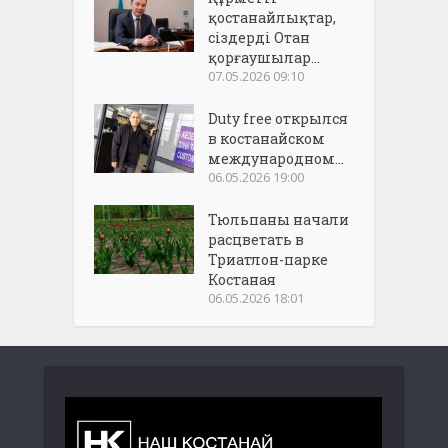
қостанайлықтар,
сіздерді Отан
қорғаушылар...
07.05.2026 09:10
Duty free открылся
в костанайском
международном...
06.05.2026 19:00
Тюльпаны начали
расцветать в
Триатлон-парке
Костаная
06.05.2026 18:01