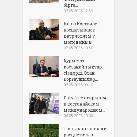
бірге...
07.05.2026 12:59
Как в Костанае
воспитывают
патриотизм у
молодежи и...
07.05.2026 10:50
Құрметті
қостанайлықтар,
сіздерді Отан
қорғаушылар...
07.05.2026 09:10
Duty free открылся
в костанайском
международном...
06.05.2026 19:00
Тюльпаны начали
расцветать в