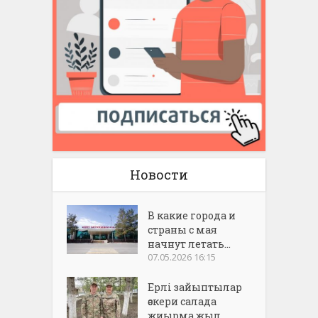
Новости
В какие города и
страны с мая
начнут летать...
07.05.2026 16:15
Ерлі зайыптылар
әскери салада
жиырма жыл