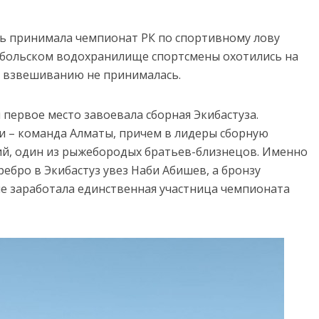
ть принимала чемпионат РК по спортивному лову
тобольском водохранилище спортсмены охотились на
к взвешиванию не принималась.
первое место завоевала сборная Экибастуза.
и – команда Алматы, причем в лидеры сборную
ий, один из рыжебородых братьев-близнецов. Именно
ребро в Экибастуз увез Наби Абишев, а бронзу
че заработала единственная участница чемпионата