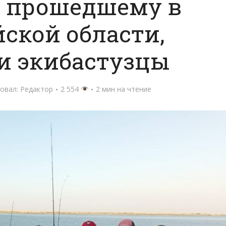
, прошедшему в
ской области,
и экибастузцы
овал:
Редактор
2 554
2 мин на чтение