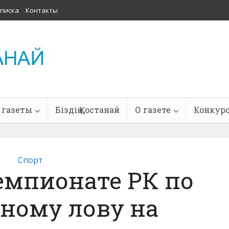
писка
Контакты
 газеты
Біздің Қостанай
О газете
Конкур
Спорт
емпионате РК по
ному лову на