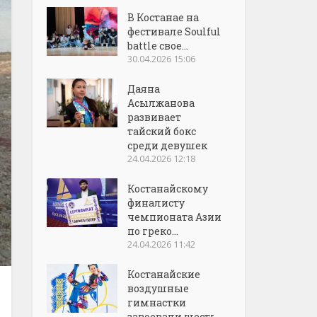
В Костанае на
фестивале Soulful
battle свое...
30.04.2026 15:06
Даяна
Асылжанова
развивает
тайский бокс
среди девушек
24.04.2026 12:18
Костанайскому
финалисту
чемпионата Азии
по греко...
24.04.2026 11:42
Костанайские
воздушные
гимнастки
завоевали шесть...