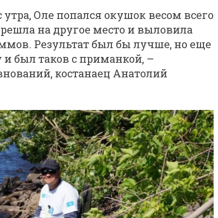
с утра, Оле попался окушок весом всего
ерешла на другое место и выловила
аммов. Результат был бы лучше, но еще
 и был таков с приманкой, –
внований, костанаец Анатолий