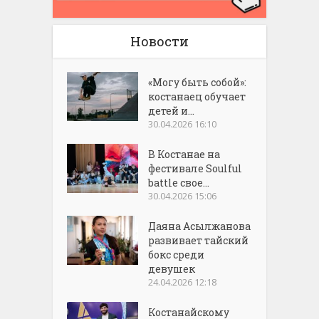
Новости
«Могу быть собой»:
костанаец обучает
детей и...
30.04.2026 16:10
В Костанае на
фестивале Soulful
battle свое...
30.04.2026 15:06
Даяна Асылжанова
развивает тайский
бокс среди
девушек
24.04.2026 12:18
Костанайскому