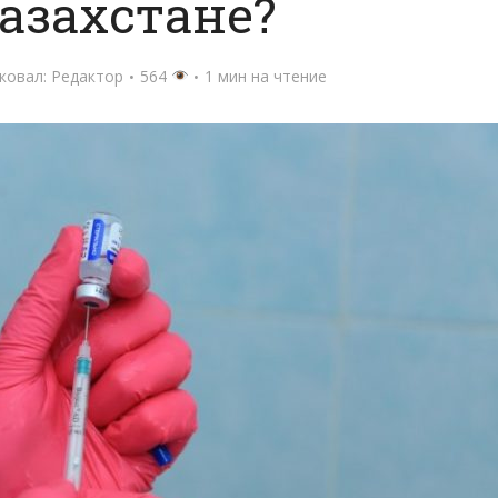
Казахстане?
ковал:
Редактор
564
1 мин на чтение