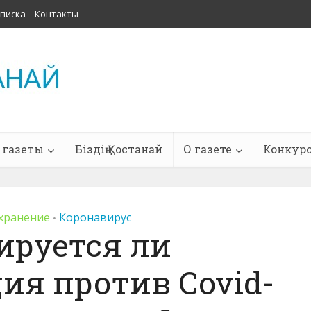
писка
Контакты
 газеты
Біздің Қостанай
О газете
Конкур
хранение
Коронавирус
•
ируется ли
ия против Covid-