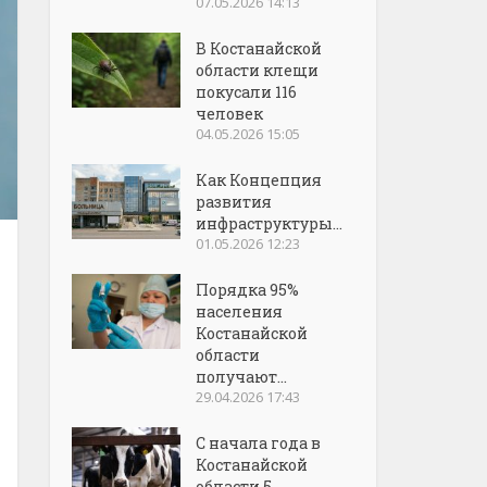
07.05.2026 14:13
В Костанайской
области клещи
покусали 116
человек
04.05.2026 15:05
Как Концепция
развития
инфраструктуры...
01.05.2026 12:23
Порядка 95%
населения
Костанайской
области
получают...
29.04.2026 17:43
С начала года в
Костанайской
области 5