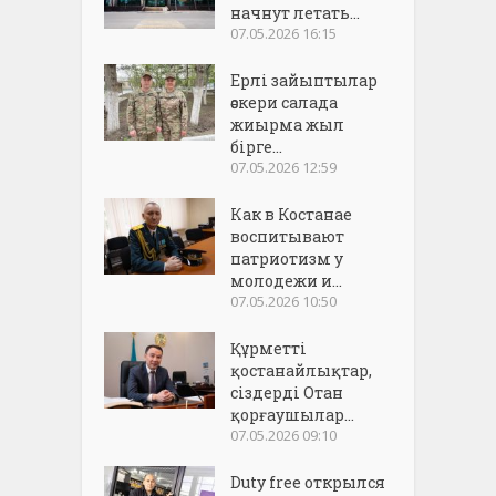
начнут летать...
07.05.2026 16:15
Ерлі зайыптылар
әскери салада
жиырма жыл
бірге...
07.05.2026 12:59
Как в Костанае
воспитывают
патриотизм у
молодежи и...
07.05.2026 10:50
Құрметті
қостанайлықтар,
сіздерді Отан
қорғаушылар...
07.05.2026 09:10
Duty free открылся