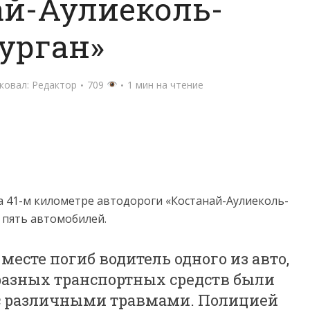
ай-Аулиеколь-
урган»
ковал:
Редактор
709
1 мин на чтение
на 41-м километре автодороги «Костанай-Аулиеколь-
ь пять автомобилей.
 месте погиб водитель одного из авто,
 разных транспортных средств были
 с различными травмами. Полицией