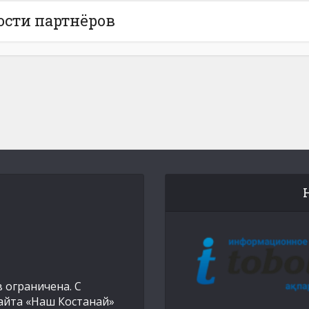
ости партнёров
 ограничена. С
айта «Наш Костанай»