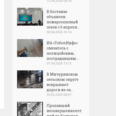
13.04.2026 09:16
В Костанае
объявлен
пожароопасный
сезон с 6 апреля...
06.04.2026 16:14
ИА «ТоболИнфо»
связалось с
полицейским,
пострадавшим...
01.04.2026 13:13
В Мичуринском
сельском округе
вскрывают
дороги из-за...
30.03.2026 08:07
Пропавший
несовершеннолет
ний из Костаная