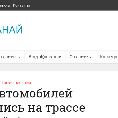
писка
Контакты
 газеты
Біздің Қостанай
О газете
Конкур
Проиcшествия
автомобилей
ись на трассе