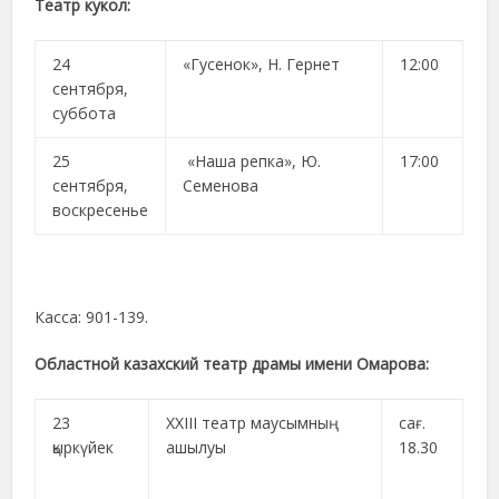
Театр кукол:
24
«Гусенок», Н. Гернет
12:00
сентября,
суббота
25
«Наша репка», Ю.
17:00
сентября,
Семенова
воскресенье
Касса: 901-139.
Областной казахский театр драмы имени Омарова:
23
ХХІІІ театр маусымның
сағ.
қыркүйек
ашылуы
18.30