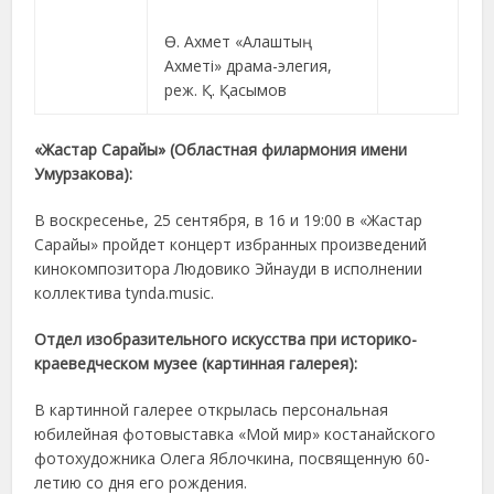
Ө. Ахмет «Алаштың
Ахметі» драма-элегия,
реж. Қ. Қасымов
«Жастар Сарайы» (Областная филармония имени
Умурзакова):
В воскресенье, 25 сентября, в 16 и 19:00 в «Жастар
Сарайы» пройдет концерт избранных произведений
кинокомпозитора Людовико Эйнауди в исполнении
коллектива tynda.music.
Отдел изобразительного искусства при историко-
краеведческом музее (картинная галерея):
В картинной галерее открылась персональная
юбилейная фотовыставка «Мой мир» костанайского
фотохудожника Олега Яблочкина, посвященную 60-
летию со дня его рождения.