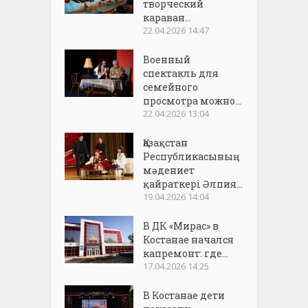
творческий
караван...
22.04.2026 14:47
Военный
спектакль для
семейного
просмотра можно...
22.04.2026 13:04
Қазақстан
Республикасының
мәдениет
қайраткері Әлпия...
19.04.2026 14:04
В ДК «Мирас» в
Костанае начался
капремонт: где...
17.04.2026 14:25
В Костанае дети