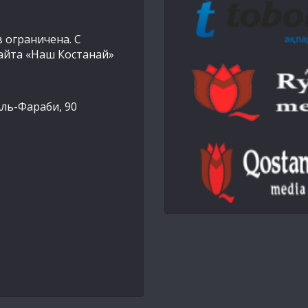
 ограничена. С
айта «Наш Костанай»
Аль-Фараби, 90