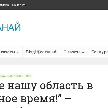
писка
Контакты
 газеты
Біздің Қостанай
О газете
Конкур
дравоохранение
е нашу область в
ое время!” –