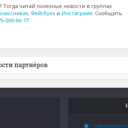
 Тогда читай полезные новости в группах
классниках
,
Фейсбуке
и
Инстаграме
. Сообщить
76-000-66-77
ости партнёров