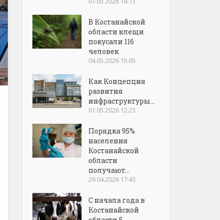
07.05.2026 14:13
В Костанайской
области клещи
покусали 116
человек
04.05.2026 15:05
Как Концепция
развития
инфраструктуры...
01.05.2026 12:23
Порядка 95%
населения
Костанайской
области
получают...
29.04.2026 17:43
С начала года в
Костанайской
области 5