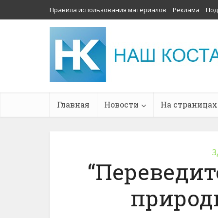
Правила использования материалов
Реклама
Под
Главная
Новости
На страницах
З
“Переведит
природн