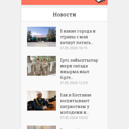
Новости
В какие города и
страны с мая
начнут летать...
07.05.2026 16:15
Ерлі зайыптылар
әскери салада
жиырма жыл
бірге...
07.05.2026 12:59
Как в Костанае
воспитывают
патриотизм у
молодежи и...
07.05.2026 10:50