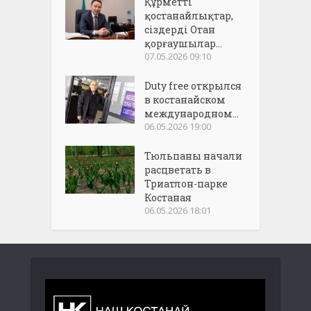
Құрметті
қостанайлықтар,
сіздерді Отан
қорғаушылар...
07.05.2026 09:10
Duty free открылся
в костанайском
международном...
06.05.2026 19:00
Тюльпаны начали
расцветать в
Триатлон-парке
Костаная
06.05.2026 18:01