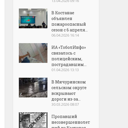
13.04.2026 09:16
В Костанае
объявлен
пожароопасный
сезон с 6 апреля...
06.04.2026 16:14
ИА «ТоболИнфо»
связалось с
полицейским,
пострадавшим...
01.04.2026 13:13
В Мичуринском
сельском округе
вскрывают
дороги из-за...
30.03.2026 08:07
Пропавший
несовершеннолет
ний из Костаная