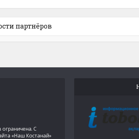
ости партнёров
 ограничена. С
айта «Наш Костанай»