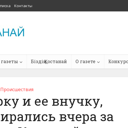
писка
Контакты
 газеты
Біздің Қостанай
О газете
Конкур
Проиcшествия
ку и ее внучку,
ирались вчера за