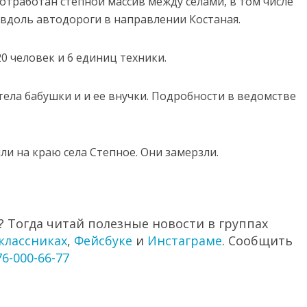
отработан степной массив между селами, в том числе
 вдоль автодороги в направлении Костаная.
0 человек и 6 единиц техники.
тела бабушки и и ее внучки. Подробности в ведомстве
ли на краю села Степное. Они замерзли.
 Тогда читай полезные новости в группах
классниках
,
Фейсбуке
и
Инстаграме
. Сообщить
76-000-66-77