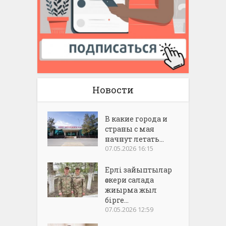
Новости
В какие города и
страны с мая
начнут летать...
07.05.2026 16:15
Ерлі зайыптылар
әскери салада
жиырма жыл
бірге...
07.05.2026 12:59