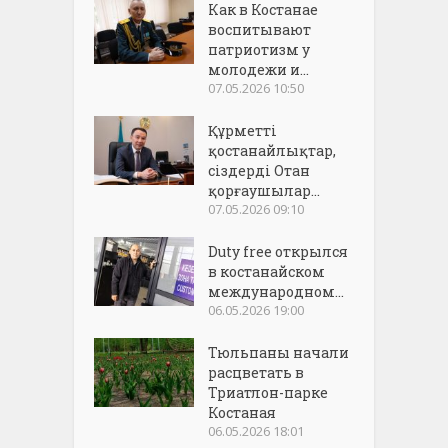
Как в Костанае
воспитывают
патриотизм у
молодежи и...
07.05.2026 10:50
Құрметті
қостанайлықтар,
сіздерді Отан
қорғаушылар...
07.05.2026 09:10
Duty free открылся
в костанайском
международном...
06.05.2026 19:00
Тюльпаны начали
расцветать в
Триатлон-парке
Костаная
06.05.2026 18:01