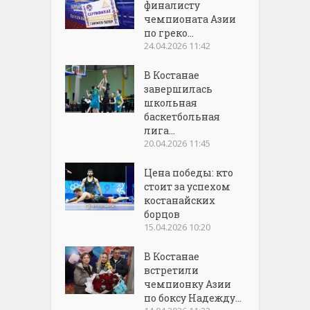
финалисту
чемпионата Азии
по греко...
24.04.2026 11:42
В Костанае
завершилась
школьная
баскетбольная
лига...
20.04.2026 11:45
Цена победы: кто
стоит за успехом
костанайских
борцов
15.04.2026 10:20
В Костанае
встретили
чемпионку Азии
по боксу Надежду...