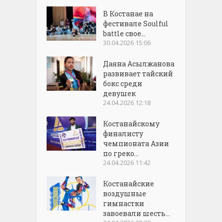
В Костанае на
фестивале Soulful
battle свое...
30.04.2026 15:06
Даяна Асылжанова
развивает тайский
бокс среди
девушек
24.04.2026 12:18
Костанайскому
финалисту
чемпионата Азии
по греко...
24.04.2026 11:42
Костанайские
воздушные
гимнастки
завоевали шесть...