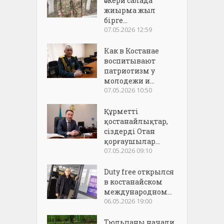
әскери салада
жиырма жыл
бірге...
07.05.2026 12:59
Как в Костанае
воспитывают
патриотизм у
молодежи и...
07.05.2026 10:50
Құрметті
қостанайлықтар,
сіздерді Отан
қорғаушылар...
07.05.2026 09:10
Duty free открылся
в костанайском
международном...
06.05.2026 19:00
Тюльпаны начали