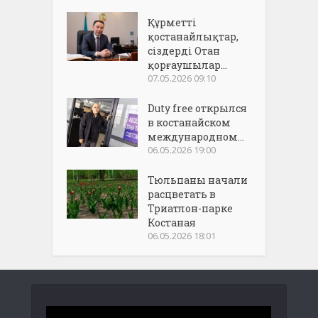
Құрметті
қостанайлықтар,
сіздерді Отан
қорғаушылар...
07.05.2026 09:10
Duty free открылся
в костанайском
международном...
06.05.2026 19:00
Тюльпаны начали
расцветать в
Триатлон-парке
Костаная
06.05.2026 18:01