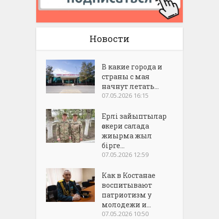
Новости
В какие города и
страны с мая
начнут летать...
07.05.2026 16:15
Ерлі зайыптылар
әскери салада
жиырма жыл
бірге...
07.05.2026 12:59
Как в Костанае
воспитывают
патриотизм у
молодежи и...
07.05.2026 10:50