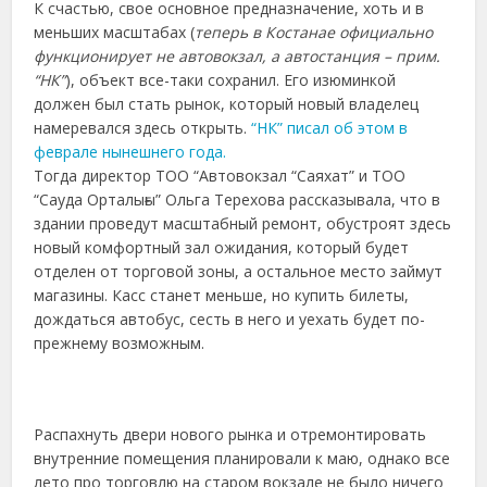
К счастью, свое основное предназначение, хоть и в
меньших масштабах (
теперь в Костанае официально
функционирует не автовокзал, а автостанция – прим.
“НК”
), объект все-таки сохранил. Его изюминкой
должен был стать рынок, который новый владелец
намеревался здесь открыть.
“НК” писал об этом в
феврале нынешнего года.
Тогда директор ТОО “Автовокзал “Саяхат” и ТОО
“Сауда Орталығы” Ольга Терехова рассказывала, что в
здании проведут масштабный ремонт, обустроят здесь
новый комфортный зал ожидания, который будет
отделен от торговой зоны, а остальное место займут
магазины. Касс станет меньше, но купить билеты,
дождаться автобус, сесть в него и уехать будет по-
прежнему возможным.
Распахнуть двери нового рынка и отремонтировать
внутренние помещения планировали к маю, однако все
лето про торговлю на старом вокзале не было ничего