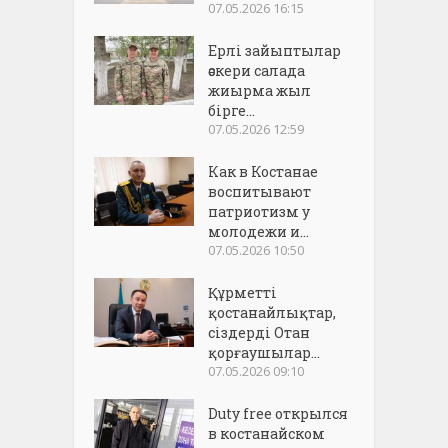
07.05.2026 16:15
Ерлі зайыптылар
әскери салада
жиырма жыл
бірге...
07.05.2026 12:59
Как в Костанае
воспитывают
патриотизм у
молодежи и...
07.05.2026 10:50
Құрметті
қостанайлықтар,
сіздерді Отан
қорғаушылар...
07.05.2026 09:10
Duty free открылся
в костанайском