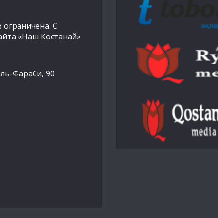
 ограничена. С
айта «Наш Костанай»
Аль-Фараби, 90