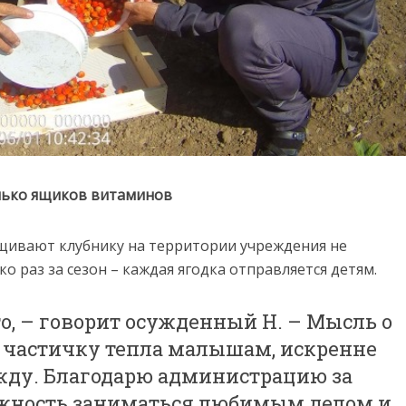
олько ящиков витаминов
щивают клубнику на территории учреждения не
о раз за сезон – каждая ягодка отправляется детям.
то, – говорит осужденный Н. – Мысль о
ь частичку тепла малышам, искренне
ежду. Благодарю администрацию за
жность заниматься любимым делом и