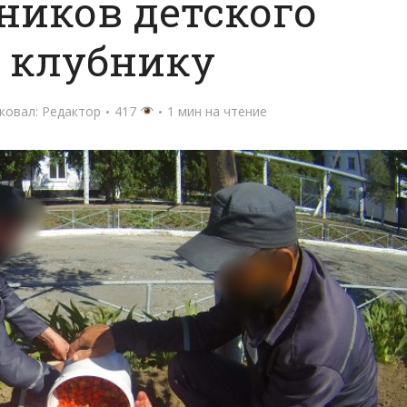
ников детского
 клубнику
ковал:
Редактор
417
1 мин на чтение