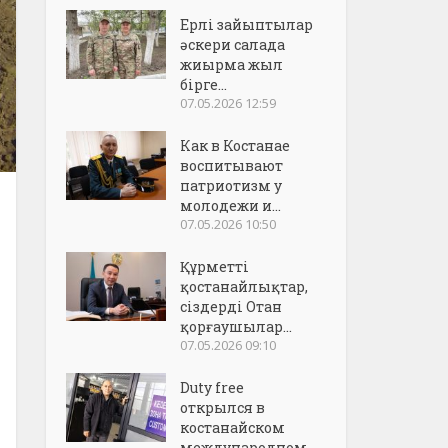
Ерлі зайыптылар
әскери салада
жиырма жыл
бірге...
07.05.2026 12:59
Как в Костанае
воспитывают
патриотизм у
молодежи и...
07.05.2026 10:50
Құрметті
қостанайлықтар,
сіздерді Отан
қорғаушылар...
07.05.2026 09:10
Duty free
открылся в
костанайском
международном..