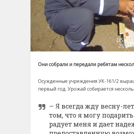
Они собрали и передали ребятам неск
Осужденные учреждения УК-161/2 выра
первый год. Урожай собирается нескольк
– Я всегда жду весну-ле
том, что я могу подарит
радует меня и дает над
предоставленную возмо