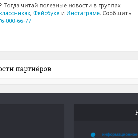
 Тогда читай полезные новости в группах
классниках
,
Фейсбуке
и
Инстаграме
. Сообщить
76-000-66-77
ости партнёров