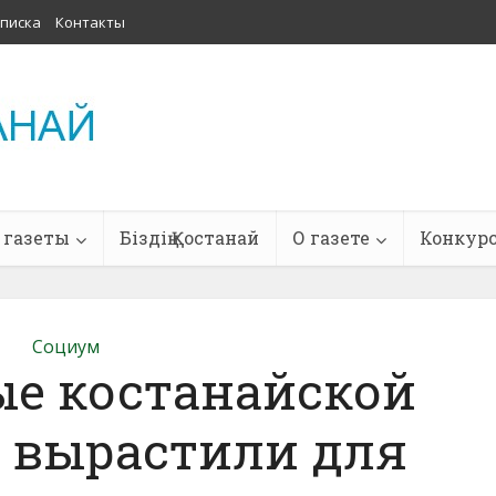
писка
Контакты
 газеты
Біздің Қостанай
О газете
Конкур
Социум
е костанайской
” вырастили для