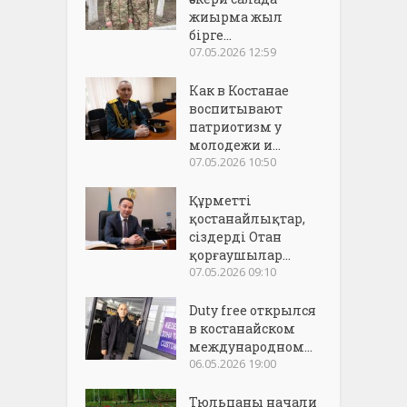
жиырма жыл
бірге...
07.05.2026 12:59
Как в Костанае
воспитывают
патриотизм у
молодежи и...
07.05.2026 10:50
Құрметті
қостанайлықтар,
сіздерді Отан
қорғаушылар...
07.05.2026 09:10
Duty free открылся
в костанайском
международном...
06.05.2026 19:00
Тюльпаны начали