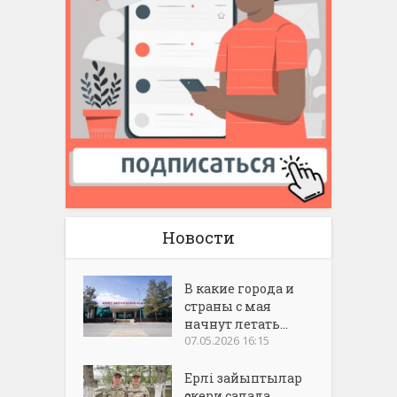
Новости
В какие города и
страны с мая
начнут летать...
07.05.2026 16:15
Ерлі зайыптылар
әскери салада