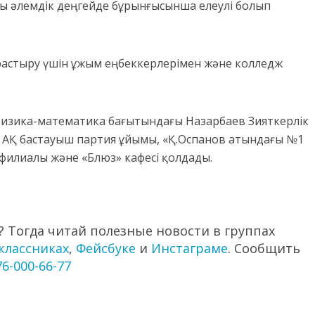
ы әлемдік деңгейде бұрынғысынша елеулі болып
қарастыру үшін ұжым еңбеккерлерімен және колледж
физика-математика бағытындағы Назарбаев Зияткерлік
 АҚ бастауыш партия ұйымы, «Қ.Оспанов атындағы №1
филиалы және «Блюз» кафесі қолдады.
 Тогда читай полезные новости в группах
классниках
,
Фейсбуке
и
Инстаграме
. Сообщить
76-000-66-77