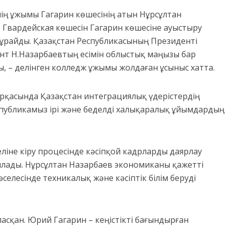
нің ұжымы Гагарин көшесінің атын Нұрсұлтан
Гвардейская көшесін Гагарин көшесіне ауыстыру
ұрайды. Қазақстан Республикасының Президенті
т Н.Назарбаевтың есімін облыстық маңызы бар
, – делінген колледж ұжымы жолдаған ұсыныс хатта.
рқасында Қазақстан интеграциялық үдерістердің
спубликамыз ірі және беделді халықаралық ұйымдардың
ліне кіру процесінде кәсіпқой кадрларды даярлау
лады. Нұрсұлтан Назарбаев экономиканы қажетті
елесінде техникалық және кәсіптік білім беруді
асқан. Юрий Гагарин – кеңістікті бағындырған