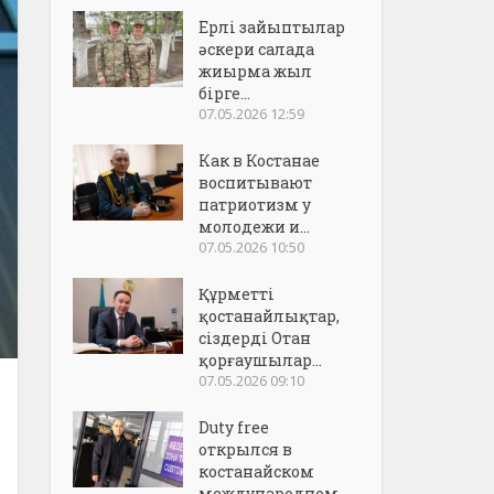
Ерлі зайыптылар
әскери салада
жиырма жыл
бірге...
07.05.2026 12:59
Как в Костанае
воспитывают
патриотизм у
молодежи и...
07.05.2026 10:50
Құрметті
қостанайлықтар,
сіздерді Отан
қорғаушылар...
07.05.2026 09:10
Duty free
открылся в
костанайском
международном..