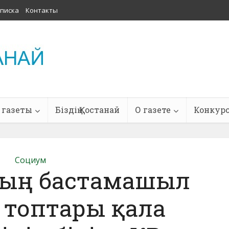
писка
Контакты
 газеты
Біздің Қостанай
О газете
Конкур
Социум
дың бастамашыл
 топтары қала