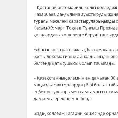
– Қостанай автомобиль көлігі колледжі
Назарбаев даңғылына ауыстыруды және 
туралы мәселені қарастыруларыңызды с
Қасым-Жомарт Тоқаев Тұңғыш Президен
қалалардағы көшелерге беруді тапсырды
Елбасының стратегиялық бастамалары а
басты локомотивіне айналды. Біздің ре
белсенді қатысушысы болып табылады.
– Қазақстанның әлемнің ең дамыған 30 е
маңызды факторлардың бірі болып табы
еңбек ресурстарымен қамтамасыз ету мәс
дамытуға ерекше мән берді.
Біздің колледж Гагарин көшесінде орнал