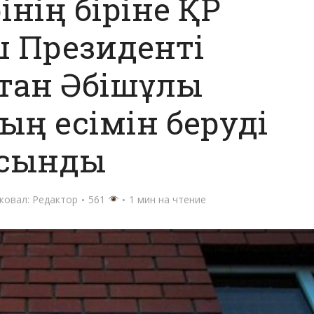
нің біріне ҚР
 Президенті
тан Әбішұлы
ың есімін беруді
сынды
ковал:
Редактор
561
1 мин на чтение