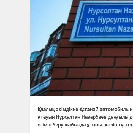
Қалалық әкімдікке Қостанай автомобиль 
атауын Нұрсұлтан Назарбаев даңғылы д
есімін беру жайында ұсыныс келіп түске