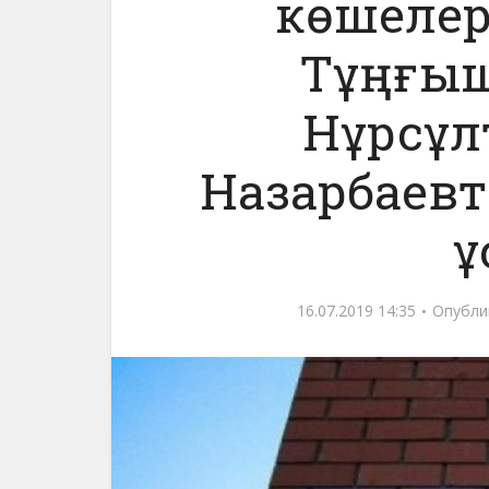
көшелері
Тұңғыш
Нұрсұл
Назарбаевт
ұ
16.07.2019 14:35
Опубли