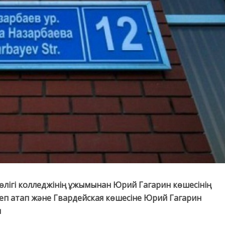
көлігі колледжінің ұжымынан Юрий Гагарин көшесінің
еп атап және Гвардейская көшесіне Юрий Гагарин
н