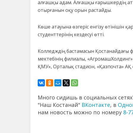
алғашқы адам. Алғашқы ғарышкердің ат
отырғанын оқу орын растайды.
Көше атауына өзгеріс енгізу өтінішін 
студенттерінің кездесуі өтті.
Колледждің бастамасын Қостанайдағы 
мектебінің филиалы, «АгромашХолдинг»
ҚМУ», Орталық стадион, «Қазпочта» АҚ 
Много сидишь в социальных сетях?
"Наш Костанай"
ВКонтакте
, в
Одно
нам новость можно по номеру
8-7