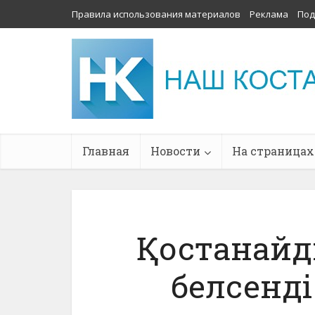
Правила использования материалов
Реклама
Под
Главная
Новости
На страницах
Қостанай
белсенді