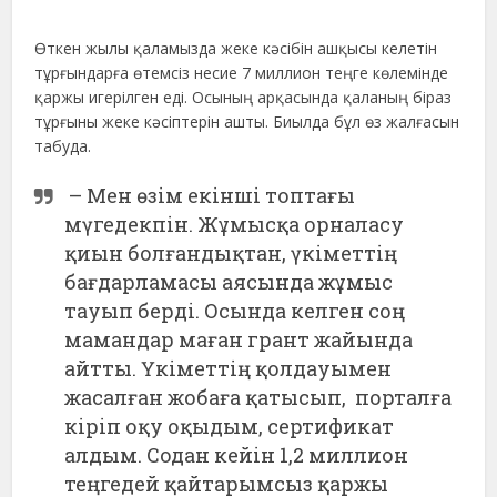
Өткен жылы қаламызда жеке кәсібін ашқысы келетін
тұрғындарға өтемсіз несие 7 миллион теңге көлемінде
қаржы игерілген еді. Осының арқасында қаланың біраз
тұрғыны жеке кәсіптерін ашты. Биылда бұл өз жалғасын
табуда.
– Мен өзім екінші топтағы
мүгедекпін. Жұмысқа орналасу
қиын болғандықтан, үкіметтің
бағдарламасы аясында жұмыс
тауып берді. Осында келген соң
мамандар маған грант жайында
айтты. Үкіметтің қолдауымен
жасалған жобаға қатысып, порталға
кіріп оқу оқыдым, сертификат
алдым. Содан кейін 1,2 миллион
теңгедей қайтарымсыз қаржы