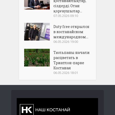
қостанайлықтар,
сіздерді Отан
қорғаушылар...
07.05.2026 09:10
Duty free открылся
в костанайском
международном...
06.05.2026 19:00
Тюльпаны начали
расцветать в
Триатлон-парке
Костаная
06.05.2026 18:01