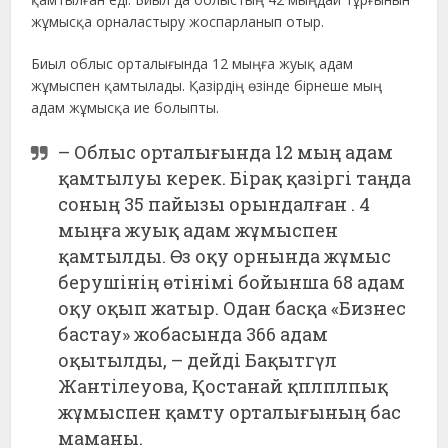
жұмысқа орналастыру жоспарланып отыр.
Биыл облыс орталығында 12 мыңға жуық адам
жұмыспен қамтылады. Қазірдің өзінде бірнеше мың
адам жұмысқа ие болыпты.
– Облыс орталығында 12 мың адам
қамтылуы керек. Бірақ қазіргі таңда
соның 35 пайызы орындалған . 4
мыңға жуық адам жұмыспен
қамтылды. Өз оқу орнында жұмыс
берушінің өтінімі бойынша 68 адам
оқу оқып жатыр. Одан басқа «Бизнес
бастау» жобасында 366 адам
оқытылды, – дейді Бақытгүл
Жантілеуова, Қостанай қплплпық
жұмыспен қамту орталығының бас
маманы.