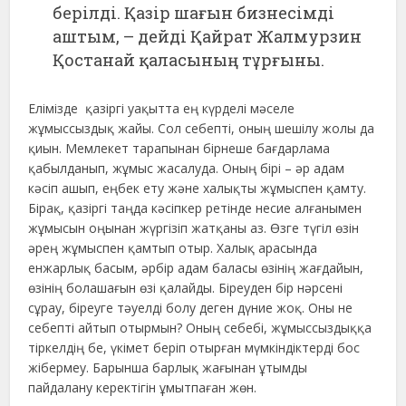
берілді. Қазір шағын бизнесімді
аштым, – дейді Қайрат Жалмурзин
Қостанай қаласының тұрғыны.
Елімізде қазіргі уақытта ең күрделі мәселе
жұмыссыздық жайы. Сол себепті, оның шешілу жолы да
қиын. Мемлекет тарапынан бірнеше бағдарлама
қабылданып, жұмыс жасалуда. Оның бірі – әр адам
кәсіп ашып, еңбек ету және халықты жұмыспен қамту.
Бірақ, қазіргі таңда кәсіпкер ретінде несие алғанымен
жұмысын оңынан жүргізіп жатқаны аз. Өзге түгіл өзін
әрең жұмыспен қамтып отыр. Халық арасында
енжарлық басым, әрбір адам баласы өзінің жағдайын,
өзінің болашағын өзі қалайды. Біреуден бір нәрсені
сұрау, біреуге тәуелді болу деген дүние жоқ. Оны не
себепті айтып отырмын? Оның себебі, жұмыссыздыққа
тіркелдің бе, үкімет беріп отырған мүмкіндіктерді бос
жібермеу. Барынша барлық жағынан ұтымды
пайдалану керектігін ұмытпаған жөн.