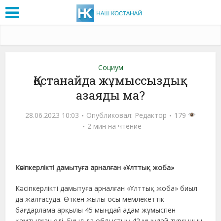
Социум
Қостанайда жұмыссыздық
азаяды ма?
28.06.2023 10:03
Опубликовал:
Редактор
179
2 мин на чтение
Кәсіпкерлікті дамытуға арналған «Ұлттық жоба»
Кәсіпкерлікті дамытуға арналған «Ұлттық жоба» биыл
да жалғасуда. Өткен жылы осы мемлекеттік
бағдарлама арқылы 45 мыңдай адам жұмыспен
қамтылған еді. Биыл да облыстың 42 мыңдай тұрғынын