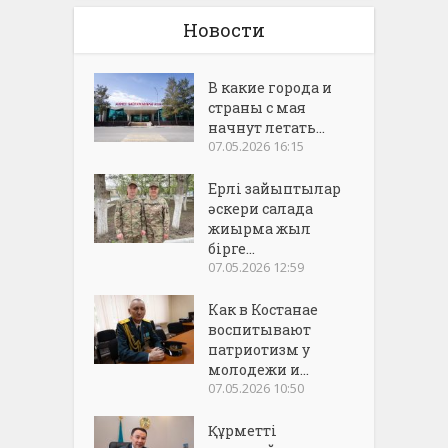
Новости
В какие города и
страны с мая
начнут летать...
07.05.2026 16:15
Ерлі зайыптылар
әскери салада
жиырма жыл
бірге...
07.05.2026 12:59
Как в Костанае
воспитывают
патриотизм у
молодежи и...
07.05.2026 10:50
Құрметті