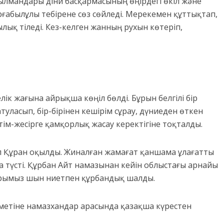
лмандары діни басқармасының өңірдегі өкіл және
ғабылұлы тебірене сөз сөйледі. Мерекемен құттықтап,
ық тіледі. Кез-келген жанның рухын көтеріп,
ік жағына айрықша көңіл бөлді. Бұрын белгілі бір
туласып, бір-бірінен кешірім сұрау, дүниеден өткен
етім-жесірге қамқорлық жасау керектігіне тоқталды.
 Құран оқылды. Жиналған жамағат қаншама ұлағатты
та түсті. Құрбан Айт намазынан кейін облыстағы арнайы
рымыз шын ниетпен құрбандық шалды.
рметіне намазхандар арасында қазақша күрестен