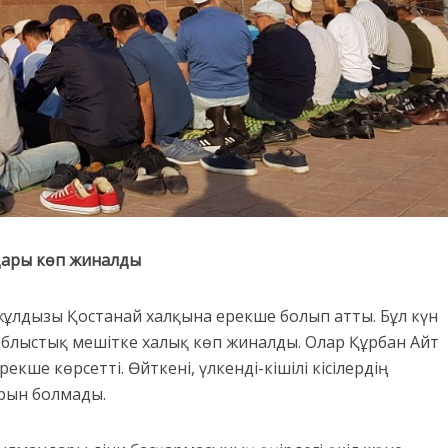
ндары көп жиналды
ұлдызы Қостанай халқына ерекше болып атты. Бұл күн
 облыстық мешітке халық көп жиналды. Олар Құрбан Айт
кше көрсетті. Өйткені, үлкенді-кішілі кісілердің
орын болмады.