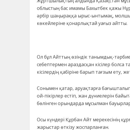
Жұртшылықтың алдында Қазақстан мұсы
облыстың бас имамы Бахытбек қажы Нұр
әрбір шаңыраққа ырыс-ынтымақ, молшыл
көкейлеріне қонарлықтай уағыз айтты.
Ол бұл Айттың өзіндік танымдық-тәрбиел
себептермен араздасқан кісілер болса та
кісілердің қабіріне барып тағзым ету, ж
Сонымен қатар, аруақтарға бағышталып
ой-пікірлер естіп, жан дүниелерін байы
бөлінген орындарда мұсылман бауырла
Осы күндері Құрбан Айт мерекесінің құ
жарыстар өткізу жоспарланған.