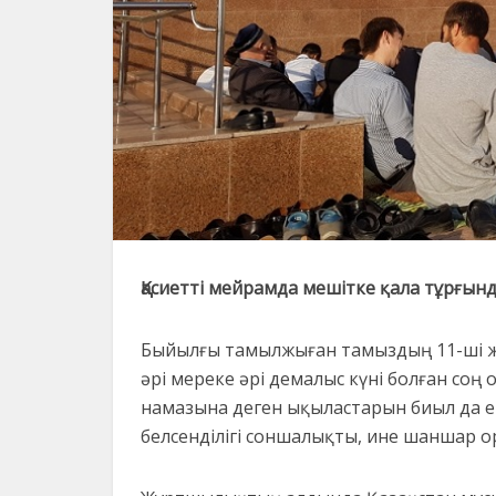
Қасиетті мейрамда мешітке қала тұрғы
Быйылғы тамылжыған тамыздың 11-ші ж
әрі мереке әрі демалыс күні болған соң
намазына деген ықыластарын биыл да ере
белсенділігі соншалықты, ине шаншар 