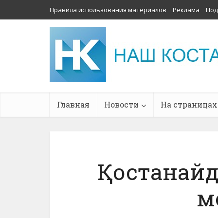
Правила использования материалов
Реклама
Под
Главная
Новости
На страницах
Қостанайд
м