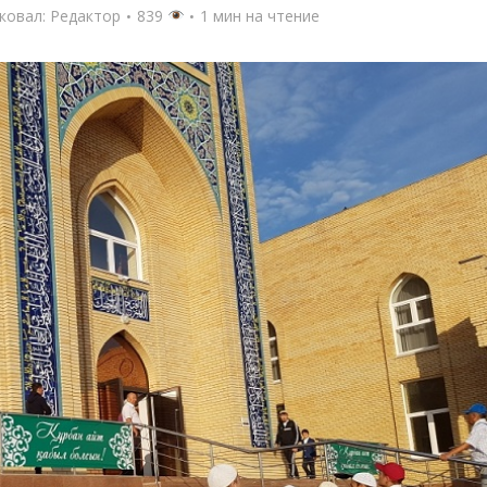
ковал:
Редактор
839
1 мин на чтение