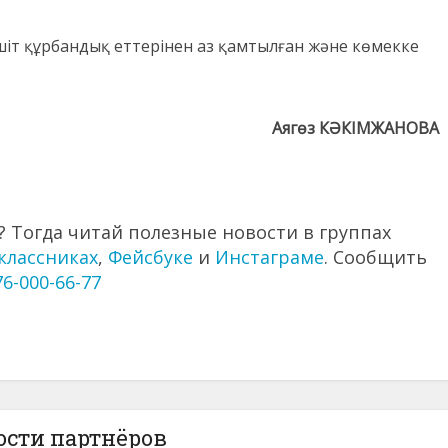
т құрбандық еттерінен аз қамтылған және көмекке
Аягөз КӘКІМЖАНОВА
 Тогда читай полезные новости в группах
классниках
,
Фейсбуке
и
Инстаграме
. Сообщить
76-000-66-77
ости партнёров