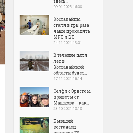
здесь...
09.01.2025 16:00
Костанайцы
стали в три раза
чаще проходить
МРТ и КТ
24.11.2021 13:01
В течение пяти
лет в
Костанайской
области будет...
17.11.2021 16:14
Селфи с Эрнстом,
приветы от
Машкова – как...
23.10.2021 10:10
Бывший
костанаец
выиграл 70