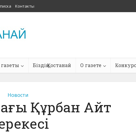
писка
Контакты
 газеты
Біздің Қостанай
О газете
Конкур
Новости
ағы Құрбан Айт
ерекесі