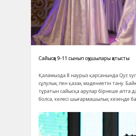
Сайысқа 9-11 сынып оқушылары қатысты
Қаламызда 8 наурыз қарсанында Qyz syny
сұлулық пен қазақ мәдениетін тану. Ба
тұратын сайысқа арулар бірнеше апта д
болса, келесі шығармашылық кезеңде ба