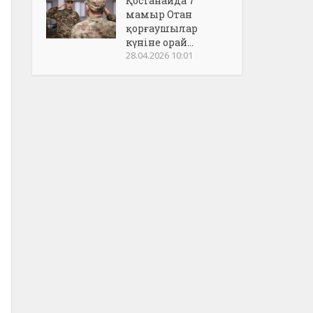
Қостанайда 7
мамыр Отан
қорғаушылар
күніне орай...
28.04.2026 10:01