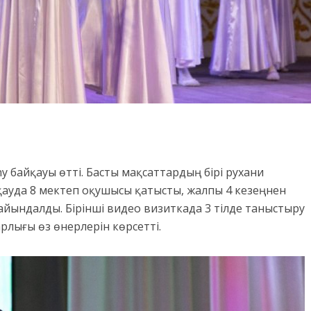
 байқауы өтті. Басты мақсаттардың бірі рухани
йқауда 8 мектеп оқушысы қатысты, жалпы 4 кезеңнен
айындалды. Бірінші видео визиткада 3 тілде таныстыру
рлығы өз өнерлерін көрсетті.