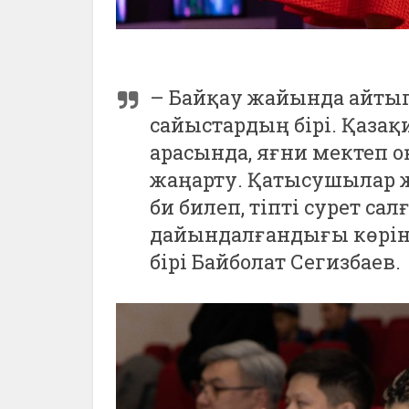
– Байқау жайында айтып 
сайыстардың бірі. Қазақ
арасында, яғни мектеп 
жаңарту. Қатысушылар жа
би билеп, тіпті сурет са
дайындалғандығы көрініп
бірі Байболат Сегизбаев.