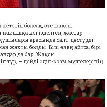
кететін болсақ, өте жақсы
и нақышқа негізделген, жастар
оқушылары арасында салт-дәстүрді
н жақты болды. Бірі өлең айтса, бірі
лғандар да бар. Жақсы
 тұр, – дейді әділ-қазы мүшелерінің