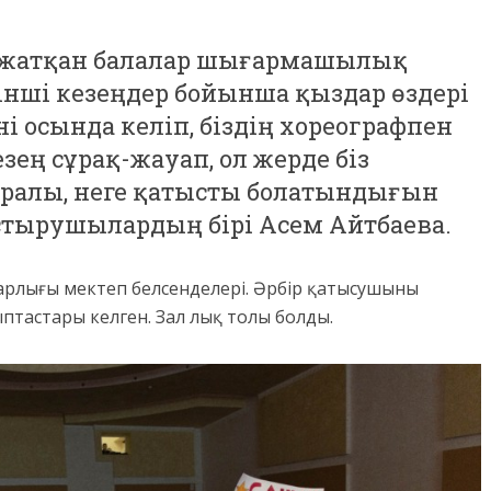
жатқан балалар шығармашылық
кінші кезеңдер бойынша қыздар өздері
 осында келіп, біздің хореографпен
ең сұрақ-жауап, ол жерде біз
ралы, неге қатысты болатындығын
стырушылардың бірі Асем Айтбаева.
рлығы мектеп белсенделері. Әрбір қатысушыны
птастары келген. Зал лық толы болды.