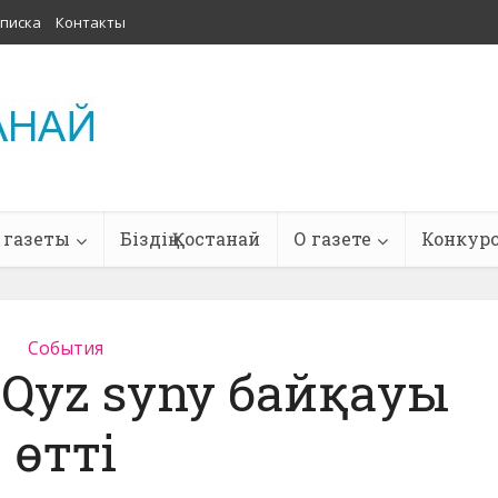
писка
Контакты
 газеты
Біздің Қостанай
О газете
Конкур
События
Qyz syny байқауы
өтті