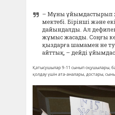
– Мұны ұйымдастырып 
мектебі. Бірінші және е
дайындалды. Ал дефилені
жұмыс жасады. Соңғы кез
қыздарға шамамен не ту
айттық, – дейді ұйымда
Қатысушылар 9-11 сынып оқушылары, ба
қолдау үшін ата-аналары, достары, сыны