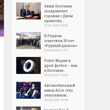
Аким Костаная
поздравляет
горожан с Днем
единства...
01.05.2026 09:00
В Рудном
отметили 30 лет
«Рудный дауысы»
30.04.2026 21:07
Робот Жорик и
дрон-футбол – как
в Костанае...
29.04.2026 14:09
Автомобильный
завод Allur стал
участником...
29.04.2026 12:46