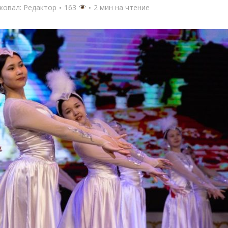
ковал:
Редактор
163
2 мин на чтение