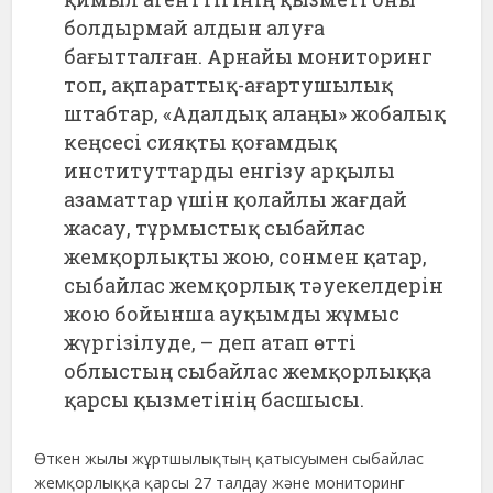
болдырмай алдын алуға
бағытталған. Арнайы мониторинг
топ, ақпараттық-ағартушылық
штабтар, «Адалдық алаңы» жобалық
кеңсесі сияқты қоғамдық
институттарды енгізу арқылы
азаматтар үшін қолайлы жағдай
жасау, тұрмыстық сыбайлас
жемқорлықты жою, сонмен қатар,
сыбайлас жемқорлық тәуекелдерін
жою бойынша ауқымды жұмыс
жүргізілуде, – деп атап өтті
облыстың сыбайлас жемқорлыққа
қарсы қызметінің басшысы.
Өткен жылы жұртшылықтың қатысуымен сыбайлас
жемқорлыққа қарсы 27 талдау және мониторинг