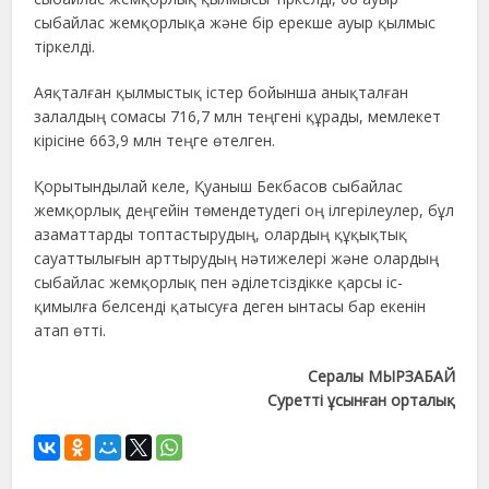
сыбайлас жемқорлықа және бір ерекше ауыр қылмыс
тіркелді.
Аяқталған қылмыстық істер бойынша анықталған
залалдың сомасы 716,7 млн теңгені құрады, мемлекет
кірісіне 663,9 млн теңге өтелген.
Қорытындылай келе, Қуаныш Бекбасов сыбайлас
жемқорлық деңгейін төмендетудегі оң ілгерілеулер, бұл
азаматтарды топтастырудың, олардың құқықтық
сауаттылығын арттырудың нәтижелері және олардың
сыбайлас жемқорлық пен әділетсіздікке қарсы іс-
қимылға белсенді қатысуға деген ынтасы бар екенін
атап өтті.
Сералы МЫРЗАБАЙ
Суретті ұсынған орталық