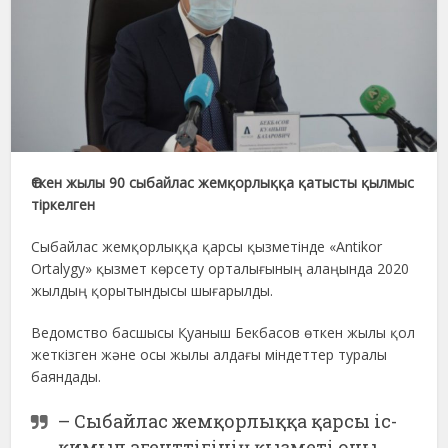
Өткен жылы 90 сыбайлас жемқорлыққа қатысты қылмыс
тіркелген
Сыбайлас жемқорлыққа қарсы қызметінде «Antikor
Ortalygy» қызмет көрсету орталығының алаңында 2020
жылдың қорытындысы шығарылды.
Ведомство басшысы Қуаныш Бекбасов өткен жылы қол
жеткізген және осы жылы алдағы міндеттер туралы
баяндады.
– Сыбайлас жемқорлыққа қарсы іс-
қимыл агенттігінің қызметі оны