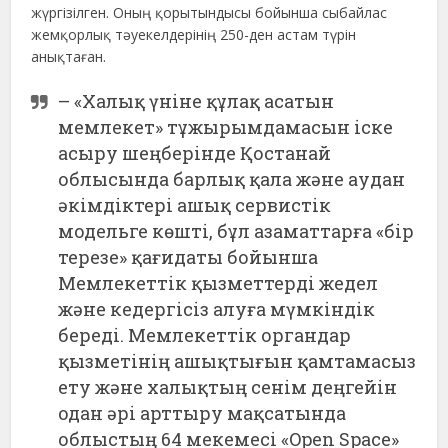
жүргізілген. Оның қорытындысы бойынша сыбайлас
жемқорлық тәуекелдерінің 250-ден астам түрін
анықтаған.
– «Халық үніне құлақ асатын
мемлекет» тұжырымдамасын іске
асыру шеңберінде Қостанай
облысында барлық қала және аудан
әкімдіктері ашық сервистік
модельге көшті, бұл азаматтарға «бір
терезе» қағидаты бойынша
Мемлекеттік қызметтерді жедел
және кедергісіз алуға мүмкіндік
береді. Мемлекеттік органдар
қызметінің ашықтығын қамтамасыз
ету және халықтың сенім деңгейін
одан әрі арттыру мақсатында
облыстың 64 мекемесі «Open Space»