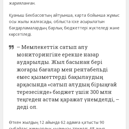
жарияланған.
Қуаныш Бекбасовтың айтуынша, карта бойынша жұмыс
осы жылы жалғасады, облыста іске асырылатын
бағдарламалардың барлық бюджеттері жүктеледі және
көрсетіледі.
– Мемлекеттік сатып алу
мониторингіне ерекше назар
аударылды. Жыл басынан бері
жоғары бағалар мен рентабельді
емес қызметтерді бақылаудың
арқасында «сатып алудың бірыңғай
терезесінде» бюджет үшін 300 млн
теңгеден астам қаражат үнемделді, –
деді ол.
Өткен жылдың 12 айында 62 адамға қатысты 90
сыбайлас жемқорлық қылмысы тіркелді, 68 ауыр