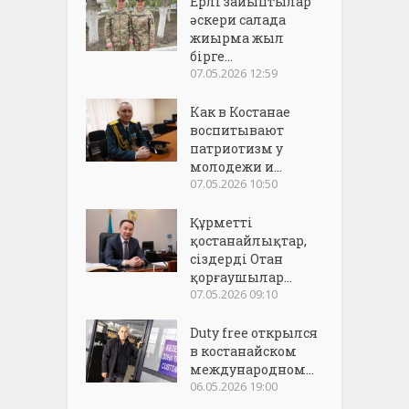
Ерлі зайыптылар
әскери салада
жиырма жыл
бірге...
07.05.2026 12:59
Как в Костанае
воспитывают
патриотизм у
молодежи и...
07.05.2026 10:50
Құрметті
қостанайлықтар,
сіздерді Отан
қорғаушылар...
07.05.2026 09:10
Duty free открылся
в костанайском
международном...
06.05.2026 19:00