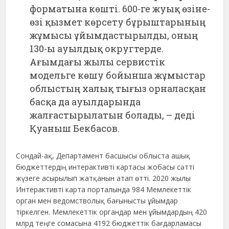
форматына көшті. 600-ге жуық өзіне-
өзі қызмет көрсету бұрыштарының
жұмысы ұйымдастырылды, оның
130-ы ауылдық округтерде.
Ағымдағы жылы сервистік
модельге көшу бойынша жұмыстар
облыстың халық тығыз орналасқан
басқа да ауылдарында
жалғастырылатын болады, – деді
Қуаныш Бекбасов.
Сондай-ақ, Департамент басшысы облыста ашық
бюджеттердің интерактивті картасы жобасы сәтті
жүзеге асырылып жатқанын атап өтті. 2020 жылы
Интерактивті карта порталында 984 Мемлекеттік
орган мен ведомстволық бағынысты ұйымдар
тіркелген. Мемлекеттік органдар мен ұйымдардың 420
млрд теңге сомасына 4192 бюджеттік бағдарламасы