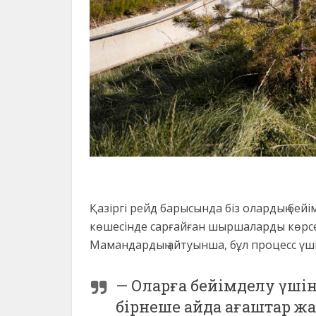
Қазіргі рейд барысында біз олардың бей
көшесінде сарғайған шыршаларды көрсек,
Мамандардың айтуынша, бұл процесс үші
— Оларға бейімделу үші
бірнеше айда ағаштар жа