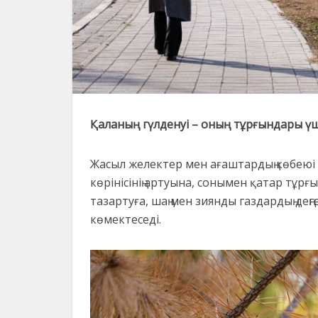
Қаланың гүлденуі – оның тұрғындары үш
Жасыл желектер мен ағаштардың көбеюі 
көрінісінің артуына, сонымен қатар тұрғ
тазартуға, шаң мен зиянды газдардың дең
көмектеседі.