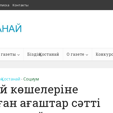
писка
Контакты
 газеты
Біздің Қостанай
О газете
Конкур
ің Қостанай
Социум
•
й көшелеріне
ан ағаштар сәтті