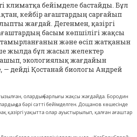
ті климатқа бейімделе бастайды. Бұл
ықтан, кейбір ағаштардың сарғайып
лыпты жағдай. Дегенмен, қазіргі
ағаштардың басым көпшілігі жақсы
ті тамырланғанын және өсіп жатқанын
еше жылда бұл жасыл желектер
і ашып, экологиялық жағдайын
, — дейді Қостанай биологы Андрей
ғызылған, олардың барлығы жақсы жағдайда. Бородин
ардың да бәрі сәтті бейімделген. Дощанов көшесінде
ірақ қазіргі уақытта олар ауыстырылып, қалған ағаштар