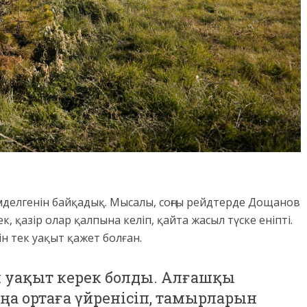
імделгенін байқадық. Мысалы, соңғы рейдтерде Дощанов
 қазір олар қалпына келіп, қайта жасыл түске еніпті.
н тек уақыт қажет болған.
н уақыт керек болды. Алғашқы
ңа ортаға үйренісіп, тамырларын