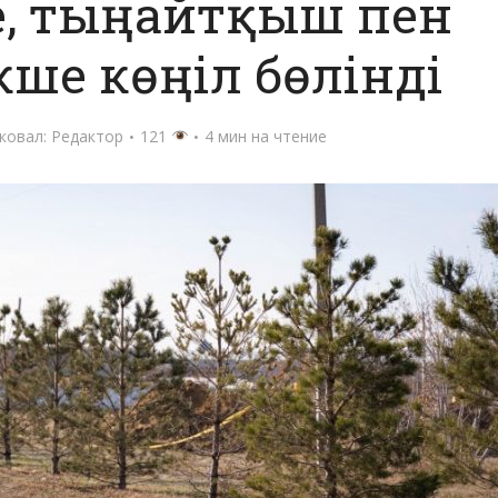
е, тыңайтқыш пен
кше көңіл бөлінді
ковал:
Редактор
121
4 мин на чтение