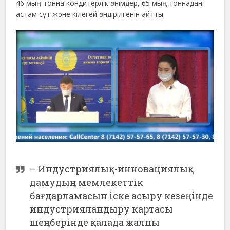
46 мың тонна кондитерлік өнімдер, 65 мың тоннадан
астам сүт және кілегей өндірілгенін айтты.
– Индустриялық-инновациялық
дамудың мемлекеттік
бағдарламасын іске асыру кезеңінде
индустрияландыру картасы
шеңберінде қалада жалпы