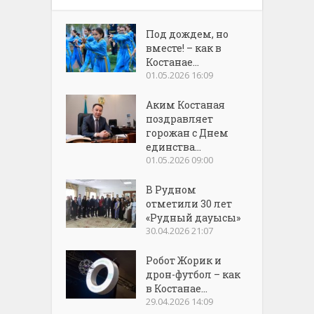
Под дождем, но
вместе! – как в
Костанае...
01.05.2026 16:09
Аким Костаная
поздравляет
горожан с Днем
единства...
01.05.2026 09:00
В Рудном
отметили 30 лет
«Рудный дауысы»
30.04.2026 21:07
Робот Жорик и
дрон-футбол – как
в Костанае...
29.04.2026 14:09