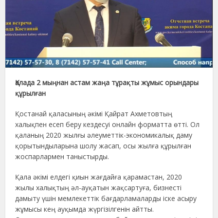
Қалада 2 мыңнан астам жаңа тұрақты жұмыс орындары
құрылған
Қостанай қаласының әкімі Қайрат Ахметовтың
халықпен есеп беру кездесуі онлайн форматта өтті. Ол
қаланың 2020 жылғы әлеуметтік-экономикалық даму
қорытындыларына шолу жасап, осы жылға құрылған
жоспарлармен таныстырды.
Қала әкімі елдегі қиын жағдайға қарамастан, 2020
жылы халықтың әл-ауқатын жақсартуға, бизнесті
дамыту үшін мемлекеттік бағдарламаларды іске асыру
жұмысы кең ауқымда жүргізілгенін айтты.