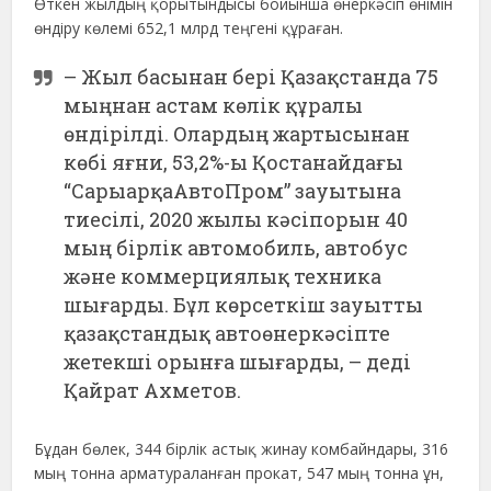
Өткен жылдың қорытындысы бойынша өнеркәсіп өнімін
өндіру көлемі 652,1 млрд теңгені құраған.
– Жыл басынан бері Қазақстанда 75
мыңнан астам көлік құралы
өндірілді. Олардың жартысынан
көбі яғни, 53,2%-ы Қостанайдағы
“СарыарқаАвтоПром” зауытына
тиесілі, 2020 жылы кәсіпорын 40
мың бірлік автомобиль, автобус
және коммерциялық техника
шығарды. Бұл көрсеткіш зауытты
қазақстандық автоөнеркәсіпте
жетекші орынға шығарды, – деді
Қайрат Ахметов.
Бұдан бөлек, 344 бірлік астық жинау комбайндары, 316
мың тонна арматураланған прокат, 547 мың тонна ұн,