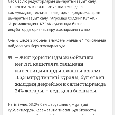
бас беріліс редукторларын шығаратын зауыт салу,
“TEHNOPARK KZ” ЖШС-жылына 1 500 дана
коммуналдық техника шанақтарын, қондырмаларын
шығаратын зауыт салу, “Агромаш Холдинг KZ” АҚ –
“Агромашхолдинг KZ” АҚ аумағында бизнес-
инкубаторды орналастыру жоспарланып отыр.
Оның ішінде 2 жобаны ағымдағы жылдың 1 тоқсанында
пайдалануға беру жоспарлануда.
– Жыл қорытындысы бойынша
негізгі капиталға салынған
инвестициялардың жалпы көлемі
105,3 млрд теңгені құрады, бұл өткен
жылдың деңгейімен салыстырғанда
24% жоғары, – деді қала басшысы.
Негізгі үлес 53,2%-бен шаруашылық жүргізуші
субъектілердің қаражатына тиесілі. Бұл бизнестің