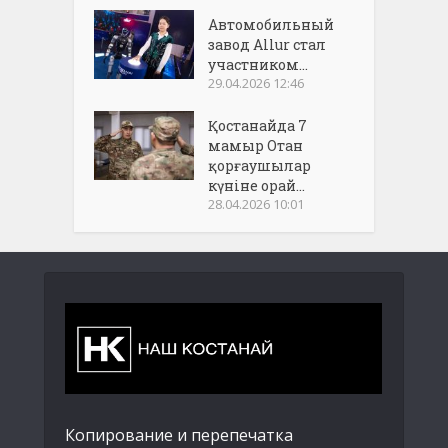
Автомобильный
завод Allur стал
участником...
29.04.2026 12:46
Қостанайда 7
мамыр Отан
қорғаушылар
күніне орай...
28.04.2026 10:01
Копирование и перепечатка