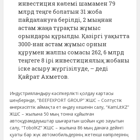
инвестиция көлемі шамамен 79
млрд теңге болатын 31 жоба
пайдалануға берілді, 2 мыңнан
астам жаңа тұрақты жұмыс
орындары құрылды. Қазіргі уақытта
3000-нан астам жұмыс орнын
құрумен жалпы сомасы 262, 6 млрд
теңгеге 8 ірі инвестициялық жобаны
іске асыру жүргізілуде, – деді
Қайрат Ахметов.
Индустрияландыру-кәсіпкерлікті қолдау картасы
шеңберінде, “BEEFEXPORT GROUP” ЖШС – Солтүстік
өнеркәсіптік аймақта ет өңдеу кешенін салу, “KamLitKZ”
ЖШС – жылына 50 мың тонна құйылған
автоқұрамдауыштар шығаратын шойын құю зауытын
салу, “TobolKZ” ЖШС – жылына 86 мың данаға дейінгі
қуаты бар жүк автомобильдерінің жетекші көпірлерінің