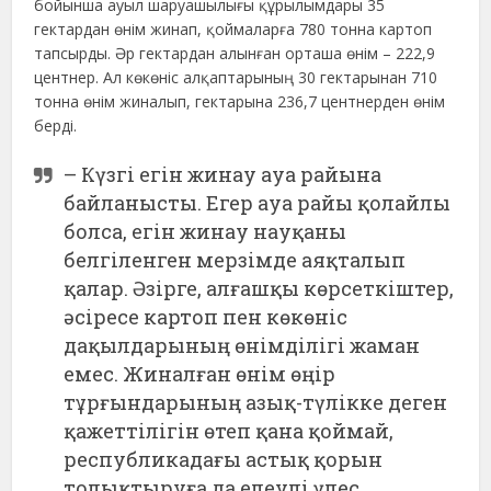
бойынша ауыл шаруашылығы құрылымдары 35
гектардан өнім жинап, қоймаларға 780 тонна картоп
тапсырды. Әр гектардан алынған орташа өнім – 222,9
центнер. Ал көкөніс алқаптарының 30 гектарынан 710
тонна өнім жиналып, гектарына 236,7 центнерден өнім
берді.
– Күзгі егін жинау ауа райына
байланысты. Егер ауа райы қолайлы
болса, егін жинау науқаны
белгіленген мерзімде аяқталып
қалар. Әзірге, алғашқы көрсеткіштер,
әсіресе картоп пен көкөніс
дақылдарының өнімділігі жаман
емес. Жиналған өнім өңір
тұрғындарының азық-түлікке деген
қажеттілігін өтеп қана қоймай,
республикадағы астық қорын
толықтыруға да елеулі үлес