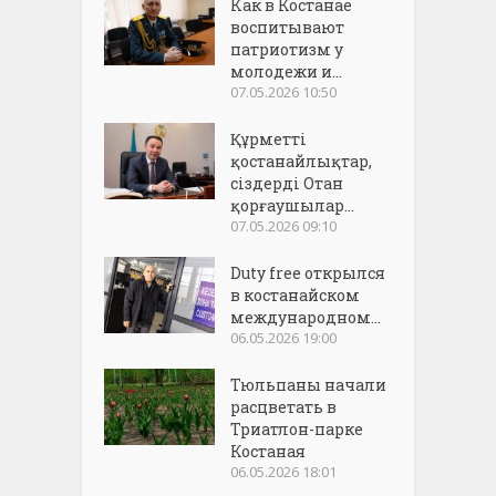
Как в Костанае
воспитывают
патриотизм у
молодежи и...
07.05.2026 10:50
Құрметті
қостанайлықтар,
сіздерді Отан
қорғаушылар...
07.05.2026 09:10
Duty free открылся
в костанайском
международном...
06.05.2026 19:00
Тюльпаны начали
расцветать в
Триатлон-парке
Костаная
06.05.2026 18:01