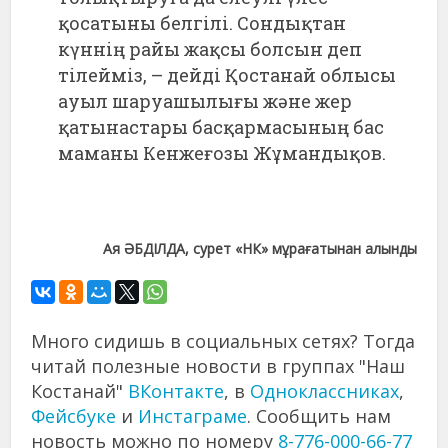
қосатыны белгілі. Сондықтан
күннің райы жақсы болсын деп
тілейміз, – дейді Қостанай облысы
ауыл шаруашылығы және жер
қатынастары басқармасының бас
маманы Кенжеғозы Жұмандықов.
Ая ӘБДІЛДА, сурет «НК» мұрағатынан алынды
Много сидишь в социальных сетях? Тогда
читай полезные новости в группах "Наш
Костанай"
ВКонтакте
, в
Одноклассниках
,
Фейсбуке
и
Инстаграме
. Сообщить нам
новость можно по номеру
8-776-000-66-77