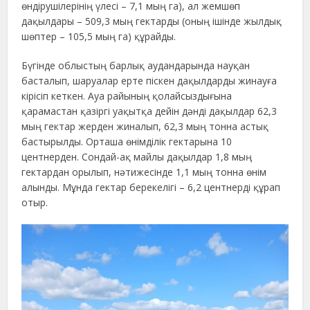
өндірушілерінің үлесі – 7,1 мың га), ал жемшөп
дақылдары – 509,3 мың гектарды (оның ішінде жылдық
шөптер – 105,5 мың га) құрайды.
Бүгінде облыстың барлық аудандарында науқан
басталып, шаруалар ерте піскен дақылдарды жинауға
кірісіп кеткен. Ауа райының қолайсыздығына
қарамастан қазіргі уақытқа дейін дәнді дақылдар 62,3
мың гектар жерден жиналып, 62,3 мың тонна астық
бастырылды. Орташа өнімділік гектарына 10
центнерден. Сондай-ақ майлы дақылдар 1,8 мың
гектардан орылып, нәтижесінде 1,1 мың тонна өнім
алынды. Мұнда гектар берекелігі – 6,2 центнерді құрап
отыр.