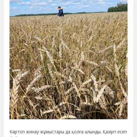
Картоп жинау жұмыстары да қолға алынды. Қазіргі есеп