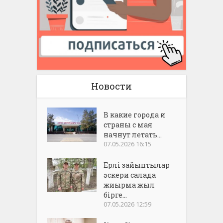
Новости
В какие города и
страны с мая
начнут летать...
07.05.2026 16:15
Ерлі зайыптылар
әскери салада
жиырма жыл
бірге...
07.05.2026 12:59