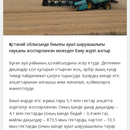
Қостанай облысында биылғы ауыл шаруашылығы
науқаны жоспарланған межеден баяу жүріп жатыр
Бұған ауа райының қолайсыздығы әсер етуде. Дегенмен
диқандар қол қусырып отырған жоқ, әрбір ашық күнді
тиімді пайдаланып қалуға тырысуда. Қазірдің өзінде егіс
алқаптарынан алғашқы өнім жиналып, қоймаларға
жөнелтілуде.
Биыл өңірде егіс жұмыстары 5,1 млн гектар алқапта
жүргізілуі жоспарланған. Оның ішінде дәнді дақылдар –
4,1 млн гектарды (оның ішінде бидай – 3,4 млн га),
майлы дақылдар – 873,5 мың гектарды, картоп – 10,5
мың гектарды (оның ішінде ауыл шаруашылығы тауар